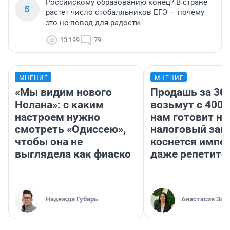
Российскому образованию конец? В стране
5
растет число стобалльников ЕГЭ — почему
это не повод для радости
13 199
79
МНЕНИЕ
МНЕНИЕ
«Мы видим нового
Продашь за 300
Нолана»: с каким
возьмут с 4000
настроем нужно
нам готовит н
смотреть «Одиссею»,
налоговый зако
чтобы она не
коснется импор
выглядела как фиаско
даже репетито
Надежда Губарь
Анастасия Зав