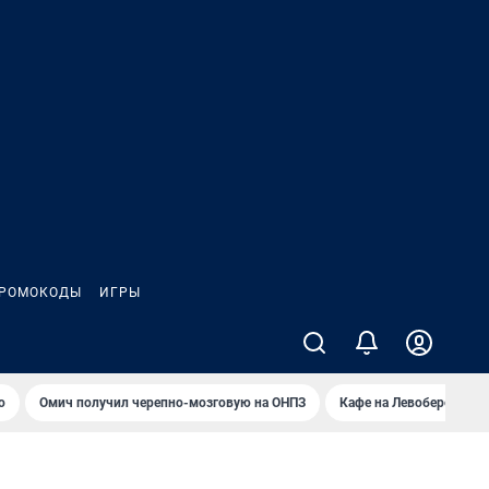
РОМОКОДЫ
ИГРЫ
о
Омич получил черепно-мозговую на ОНПЗ
Кафе на Левобережье в