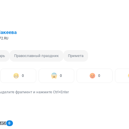
акеева
72.RU
арь
Православный праздник
Примета
0
0
0
ыделите фрагмент и нажмите Ctrl+Enter
ИИ
0