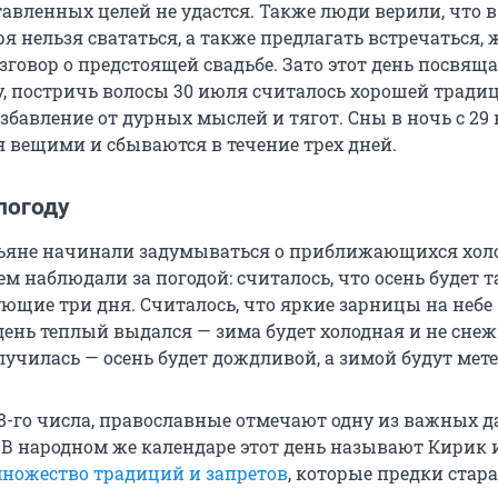
авленных целей не удастся. Также люди верили, что в
 нельзя свататься, а также предлагать встречаться,
зговор о предстоящей свадьбе. Зато этот день посвящ
ву, постричь волосы 30 июля считалось хорошей тради
бавление от дурных мыслей и тягот. Сны в ночь с 29 
 вещими и сбываются в течение трех дней.
погоду
тьяне начинали задумываться о приближающихся холо
м наблюдали за погодой: считалось, что осень будет т
ующие три дня. Считалось, что яркие зарницы на небе
день теплый выдался — зима будет холодная и не снеж
лучилась — осень будет дождливой, а зимой будут мете
28-го числа, православные отмечают одну из важных д
 В народном же календаре этот день называют Кирик и
ножество традиций и запретов
, которые предки стар