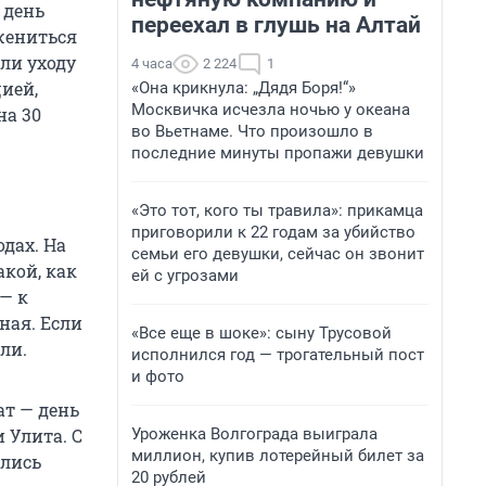
 день
переехал в глушь на Алтай
 жениться
али уходу
4 часа
2 224
1
цией,
«Она крикнула: „Дядя Боря!“»
Москвичка исчезла ночью у океана
на 30
во Вьетнаме. Что произошло в
последние минуты пропажи девушки
«Это тот, кого ты травила»: прикамца
приговорили к 22 годам за убийство
дах. На
семьи его девушки, сейчас он звонит
акой, как
ей с угрозами
 — к
ная. Если
«Все еще в шоке»: сыну Трусовой
ли.
исполнился год — трогательный пост
и фото
ат — день
Уроженка Волгограда выиграла
 Улита. С
миллион, купив лотерейный билет за
ались
20 рублей