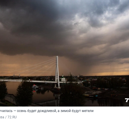
училась — осень будет дождливой, а зимой будут метели
а / 72.RU