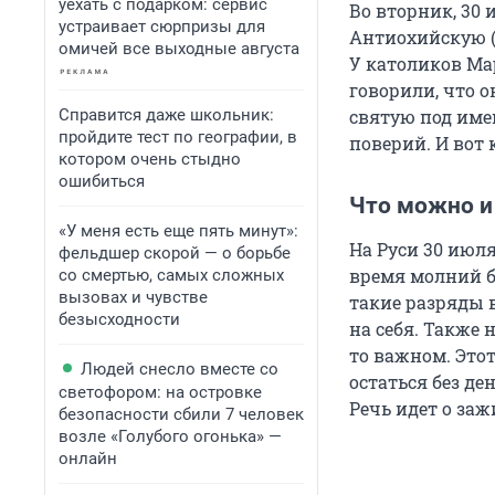
уехать с подарком: сервис
Во вторник, 30
устраивает сюрпризы для
Антиохийскую (
омичей все выходные августа
У католиков Ма
говорили, что 
Справится даже школьник:
святую под име
пройдите тест по географии, в
поверий. И вот 
котором очень стыдно
ошибиться
Что можно и
«У меня есть еще пять минут»:
На Руси 30 июл
фельдшер скорой — о борьбе
время молний б
со смертью, самых сложных
вызовах и чувстве
такие разряды в
безысходности
на себя. Также 
то важном. Этот
Людей снесло вместе со
остаться без ден
светофором: на островке
Речь идет о заж
безопасности сбили 7 человек
возле «Голубого огонька» —
онлайн