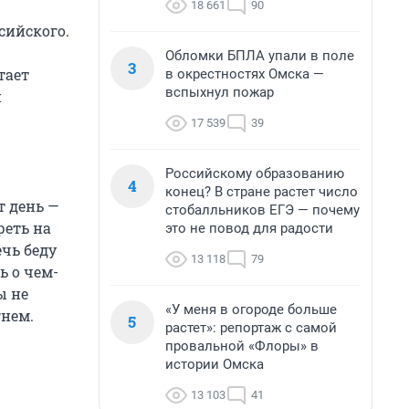
18 661
90
сийского.
Обломки БПЛА упали в поле
3
тает
в окрестностях Омска —
вспыхнул пожар
и
17 539
39
Российскому образованию
4
конец? В стране растет число
т день —
стобалльников ЕГЭ — почему
реть на
это не повод для радости
ечь беду
13 118
79
ь о чем-
ы не
«У меня в огороде больше
гнем.
5
растет»: репортаж с самой
провальной «Флоры» в
истории Омска
13 103
41