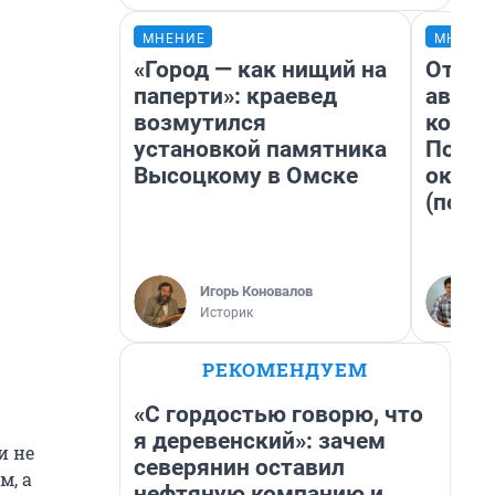
МНЕНИЕ
МНЕНИ
«Город — как нищий на
От су
паперти»: краевед
автоб
возмутился
конди
установкой памятника
Почем
Высоцкому в Омске
оказа
(почти
Игорь Коновалов
Историк
РЕКОМЕНДУЕМ
«С гордостью говорю, что
я деревенский»: зачем
и не
северянин оставил
м, а
нефтяную компанию и