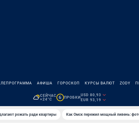
ЕЛЕПРОГРАММА
АФИША
ГОРОСКОП
КУРСЫ ВАЛЮТ
ZODY
П
USD 80,93
СЕЙЧАС
6
ПРОБКИ
+24°C
EUR 93,19
длагают рожать ради квартиры
Как Омск пережил мощный ливень: фот