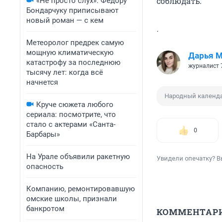
соблюдать.
«Не просто слух»: Федору
Бондарчуку приписывают
новый роман — с кем
.
Метеоролог предрек самую
мощную климатическую
Дарья М
катастрофу за последнюю
журналист 
тысячу лет: когда всё
начнется
Народный календ
Круче сюжета любого
сериала: посмотрите, что
стало с актерами «Санта-
0
Барбары»
На Урале объявили ракетную
Увидели опечатку? В
опасность
Компанию, ремонтировавшую
омские школы, признали
банкротом
КОММЕНТАР