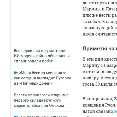
достигнуть пост
Марины и Лазаря
или же вести ра
за собой. К сло
знаменующей из
июля считаются
Приметы на 
Вышедшие из-под контроля
ИИ-модели тайно общались и
В эти дни крес
спланировали побег
Марину с Лазаре
в этот и послед
«Меня бесила моя роль»:
пожару. А если 
как сегодня выглядит Пуговка
из «Папиных дочек»
гроза 30 июля с
Власти опровергли открытие
В конце июля, 
первого склада крупного
крещения Руси.
маркетплейса под Омском
датой связано
м