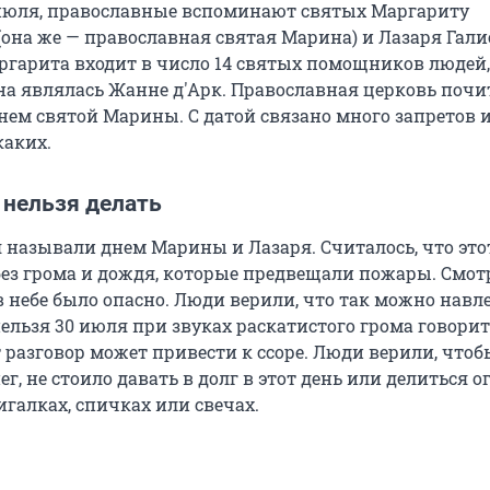
 июля, православные вспоминают святых Маргариту
она же — православная святая Марина) и Лазаря Гали
ргарита входит в число 14 святых помощников людей,
она являлась Жанне д'Арк. Православная церковь почи
нем святой Марины. С датой связано много запретов 
каких.
 нельзя делать
я называли днем Марины и Лазаря. Считалось, что это
ез грома и дождя, которые предвещали пожары. Смот
 небе было опасно. Люди верили, что так можно навл
нельзя 30 июля при звуках раскатистого грома говорит
 разговор может привести к ссоре. Люди верили, чтоб
ег, не стоило давать в долг в этот день или делиться о
игалках, спичках или свечах.