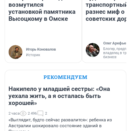
возмутился
транспортный 
установкой памятника
разнес миф о 
Высоцкому в Омске
советских доро
Олег Арефьев
Блогер, предпри
Игорь Коновалов
владелец в тра
Историк
бизнесе
РЕКОМЕНДУЕМ
Накипело у младшей сестры: «Она
уехала жить, а я осталась быть
хорошей»
2 часа
2 496
2
«Выглядит, будто сейчас развалится»: ребенка из
Австралии шокировало состояние зданий в