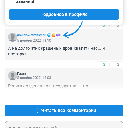
задания!
Гость
6 ноября 2022, 04:24
Подробнее в профиле
Они иконы на танки привязали что ли ?
+0
–0
arcush@rambler.ru
5 ноября 2022, 18:10
А на долго этих крашеных дров хватит? Час... и 
прогорят...
+0
–0
Гость
5 ноября 2022, 15:03
Религия отделена от государства .... но ...
+0
–0
Читать все комментарии