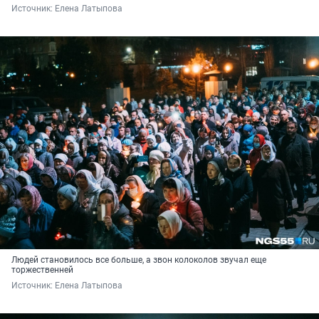
Источник: 
Елена Латыпова
Людей становилось все больше, а звон колоколов звучал еще
торжественней
Источник: 
Елена Латыпова