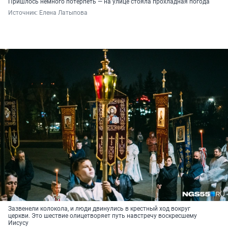
Пришлось немного потерпеть — на улице стояла прохладная погода
Источник: 
Елена Латыпова
Зазвенели колокола, и люди двинулись в крестный ход вокруг
церкви. Это шествие олицетворяет путь навстречу воскресшему
Иисусу