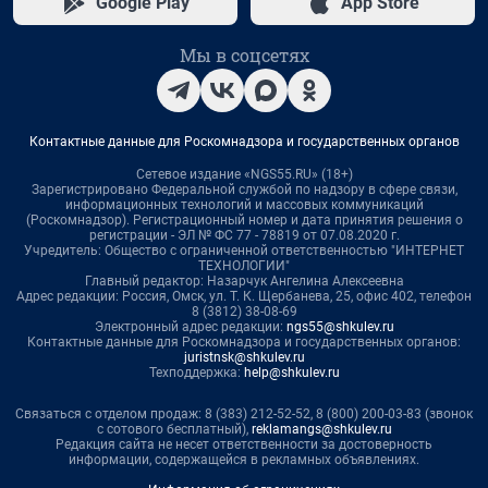
Google Play
App Store
Мы в соцсетях
Контактные данные для Роскомнадзора и государственных органов
Сетевое издание «NGS55.RU» (18+)
Зарегистрировано Федеральной службой по надзору в сфере связи,
информационных технологий и массовых коммуникаций
(Роскомнадзор). Регистрационный номер и дата принятия решения о
регистрации - ЭЛ № ФС 77 - 78819 от 07.08.2020 г.
Учредитель: Общество с ограниченной ответственностью "ИНТЕРНЕТ
ТЕХНОЛОГИИ"
Главный редактор: Назарчук Ангелина Алексеевна
Адрес редакции: Россия, Омск, ул. Т. К. Щербанева, 25, офис 402, телефон
8 (3812) 38-08-69
Электронный адрес редакции:
ngs55@shkulev.ru
Контактные данные для Роскомнадзора и государственных органов:
juristnsk@shkulev.ru
Техподдержка:
help@shkulev.ru
Связаться с отделом продаж: 8 (383) 212-52-52, 8 (800) 200-03-83 (звонок
с сотового бесплатный),
reklamangs@shkulev.ru
Редакция сайта не несет ответственности за достоверность
информации, содержащейся в рекламных объявлениях.