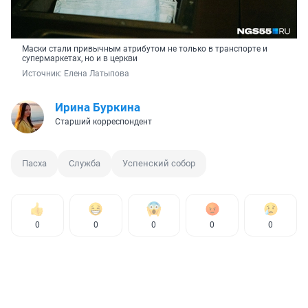
Маски стали привычным атрибутом не только в транспорте и
супермаркетах, но и в церкви
Источник: 
Елена Латыпова
Ирина Буркина
Старший корреспондент
Пасха
Служба
Успенский собор
0
0
0
0
0