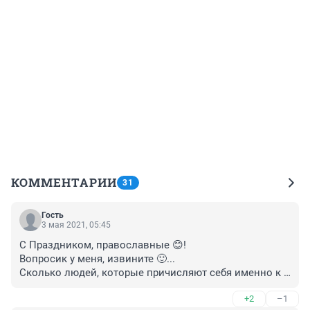
КОММЕНТАРИИ
31
Гость
3 мая 2021, 05:45
С Праздником, православные 😊!

Вопросик у меня, извините 🙂...

Сколько людей, которые причисляют себя именно к 
православию назовут все 12 членов Никео-
+2
–1
Цареградского Символа Веры на память, как думаете?
