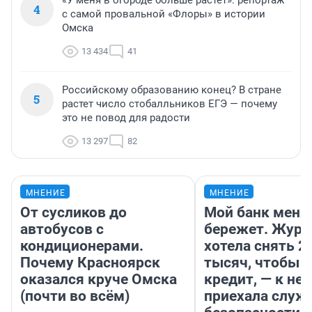
«У меня в огороде больше растет»: репортаж
4
с самой провальной «Флоры» в истории
Омска
13 434
41
Российскому образованию конец? В стране
5
растет число стобалльников ЕГЭ — почему
это не повод для радости
13 297
82
МНЕНИЕ
МНЕНИЕ
От сусликов до
Мой банк меня
автобусов с
бережет. Журн
кондиционерами.
хотела снять 2
Почему Красноярск
тысяч, чтобы п
оказался круче Омска
кредит, — к не
(почти во всём)
приехала служ