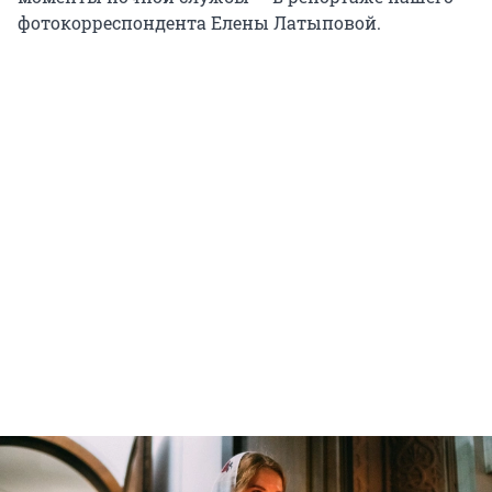
фотокорреспондента Елены Латыповой.