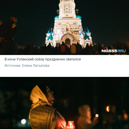
В ночи Успенский собор празднично светился
Источник: 
Елена Латыпова