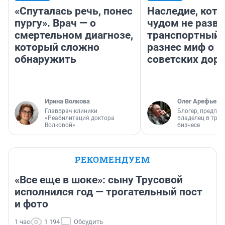
«Спуталась речь, понес
Наследие, кото
пургу». Врач — о
чудом не разва
смертельном диагнозе,
транспортный 
который сложно
разнес миф о 
обнаружить
советских доро
Ирина Волкова
Олег Арефьев
Главврач клиники
Блогер, предпри
«Реабилитация доктора
владелец в тра
Волковой»
бизнесе
РЕКОМЕНДУЕМ
«Все еще в шоке»: сыну Трусовой
исполнился год — трогательный пост
и фото
1 час
1 194
Обсудить