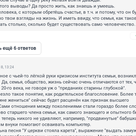
юбом случае в одну реку нельзя войти дважды.

этого выводы? Да просто жить, как знаешь и умеешь. 

ловека, с которым обретёшь счастье, в т.ч. и потому, что он бу
 твои взгляды на жизнь. И иметь ввиду, что семья, как такова
ать столько, сколько будет существовать само человечество.
ь ещё 6 ответов
8, 13:24
ное с чьей-то лёгкой руки кризисом института семьи, возникл
 Да, семья, общество, жизнь сейчас очень отличаются от тех, ч
20-го века, не говоря уж о "преданиях старины глубокой".

езло такое понятие, как родительское благословение. Более то
не жениться" сейчас будет расценён как признак высшего 
Сами отношения между поколениями стали гораздо более сл
во старшего члена семьи, как самого знающего и опытного б
о теперь никого не удивляют, например, "продвинутые" бабушки
м внуки помогают осваивать компьютер.

ьна песня "У церкви стояла карета", выражение "выдать замуж"