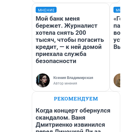
МНЕНИЕ
МНЕНИ
Мой банк меня
«Горо
бережет. Журналист
папер
хотела снять 200
возму
тысяч, чтобы погасить
устан
кредит, — к ней домой
Высоц
приехала служба
безопасности
Ксения Владимирская
Автор мнения
РЕКОМЕНДУЕМ
Когда концерт обернулся
скандалом. Ваня
Дмитриенко извинился
перед Линочкой Ли за