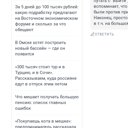
путать с "выйти"
вспоминает, что
За 5 дней до 100 тысяч рублей:
были против приё
какую подработку предлагают
Наконец, просто
на Восточном экономическом
в т.ч. на большо
форуме и сколько за что
обещают
ОТВЕТИТЬ
В Омске хотят построить
новый бассейн — где он
появится
«300 тысяч стоит тур и в
Турцию, и в Сочи».
Рассказываем, куда россияне
едут в отпуск этим летом
Что мешает получать большую
пенсию: список главных
ошибок
«Покупаешь кота в мешке»:
предприниматель рассказала,