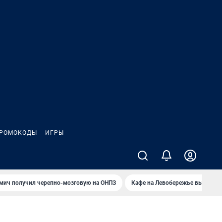
РОМОКОДЫ
ИГРЫ
мич получил черепно-мозговую на ОНПЗ
Кафе на Левобережье выгорело