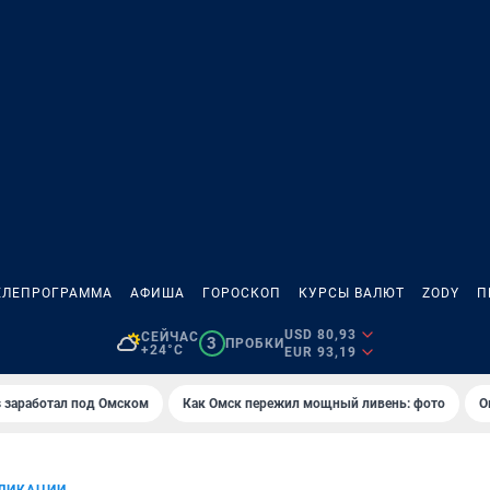
ЕЛЕПРОГРАММА
АФИША
ГОРОСКОП
КУРСЫ ВАЛЮТ
ZODY
П
USD 80,93
СЕЙЧАС
3
ПРОБКИ
+24°C
EUR 93,19
es заработал под Омском
Как Омск пережил мощный ливень: фото
О