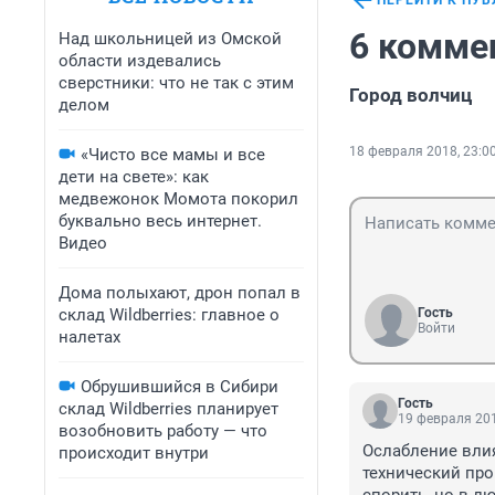
ПЕРЕЙТИ К ПУ
6 комме
Над школьницей из Омской
области издевались
сверстники: что не так с этим
Город волчиц
делом
18 февраля 2018, 23:0
«Чисто все мамы и все
дети на свете»: как
медвежонок Момота покорил
буквально весь интернет.
Видео
Дома полыхают, дрон попал в
склад Wildberries: главное о
Гость
Войти
налетах
Обрушившийся в Сибири
Гость
склад Wildberries планирует
19 февраля 201
возобновить работу — что
Ослабление влия
происходит внутри
технический про