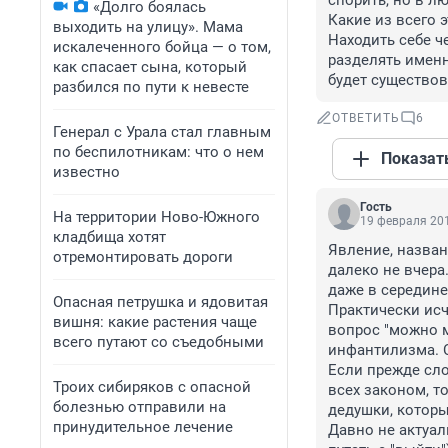
спорить, но в л
«Долго боялась
Какие из всего 
выходить на улицу». Мама
Находить себе че
искалеченного бойца — о том,
разделять именно
как спасает сына, который
будет существов
разбился по пути к невесте
ОТВЕТИТЬ
6
Генерал с Урала стал главным
по беспилотникам: что о нем
Показат
известно
Гость
На территории Ново-Южного
19 февраля 201
кладбища хотят
Явление, назван
отремонтировать дороги
далеко не вчера.
даже в середине 
Опасная петрушка и ядовитая
Практически исч
вишня: какие растения чаще
вопрос "можно м
всего путают со съедобными
инфантилизма. 
Если прежде сло
Троих сибиряков с опасной
всех законом, т
болезнью отправили на
дедушки, которы
принудительное лечение
Давно не актуал