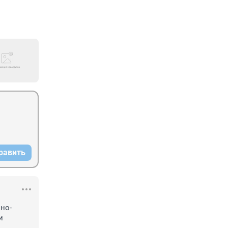
равить
но-
 