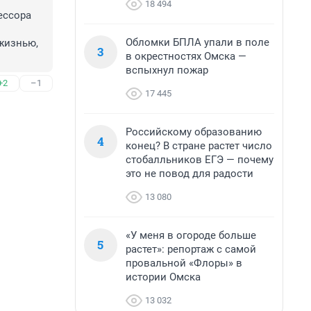
 
18 494
ссора 
Обломки БПЛА упали в поле
жизнью, 
3
в окрестностях Омска —
вспыхнул пожар
+2
–1
17 445
Российскому образованию
4
конец? В стране растет число
стобалльников ЕГЭ — почему
это не повод для радости
13 080
«У меня в огороде больше
5
растет»: репортаж с самой
провальной «Флоры» в
истории Омска
13 032