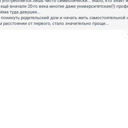
) употребляется лишь чисто символически... Мало, кто знает и
 ещё вначале 20-го века многие даже университетские(!) профе
ма туда девушек...

 покинуть родительский дом и начать жить самостоятельной 
м расстоянии от первого, стало значительно проще...