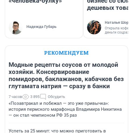
«человека-булку»
бизнес со скл
дешевых това
Наталья Шорох
Надежда Губарь
Открыла кофейн
деньги соцразв
РЕКОМЕНДУЕМ
Модные рецепты соусов от молодой
хозяйки. Консервирование
помидоров, баклажанов, кабачков без
глутамата натрия — сразу в банки
7 часов
3 895
Обсудить
«Позавтракал и побежал — это уже привычка»:
история пермского марафонца Владимира Никитина
— он стал чемпионом РФ 35 раз
Успеть за 25 минут: что можно приготовить в