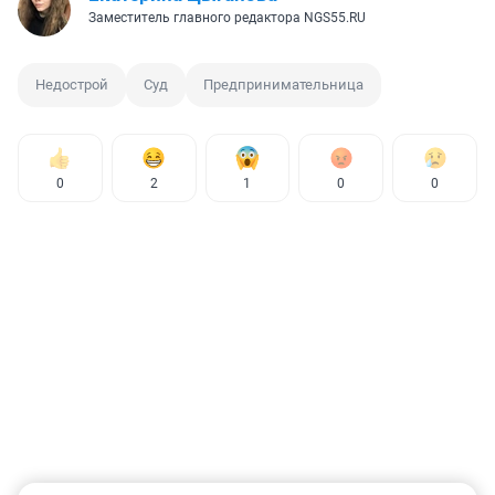
Заместитель главного редактора NGS55.RU
Недострой
Суд
Предпринимательница
0
2
1
0
0