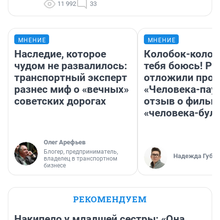
11 992
33
МНЕНИЕ
МНЕНИЕ
Наследие, которое
Колобок-колобо
чудом не развалилось:
тебя боюсь! Ра
транспортный эксперт
отложили прок
разнес миф о «вечных»
«Человека-пау
советских дорогах
отзыв о фильм
«человека-бул
Олег Арефьев
Блогер, предприниматель,
Надежда Губар
владелец в транспортном
бизнесе
РЕКОМЕНДУЕМ
Накипело у младшей сестры: «Она