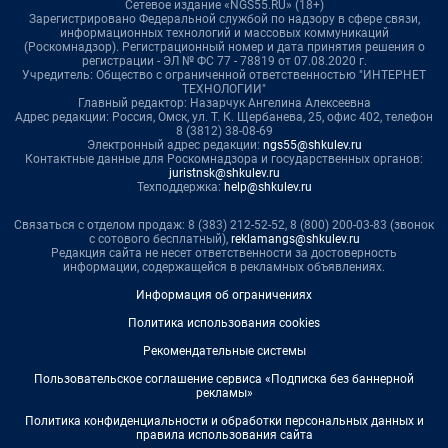
Сетевое издание «NGS55.RU» (18+)
Зарегистрировано Федеральной службой по надзору в сфере связи,
информационных технологий и массовых коммуникаций
(Роскомнадзор). Регистрационный номер и дата принятия решения о
регистрации - ЭЛ № ФС 77 - 78819 от 07.08.2020 г.
Учредитель: Общество с ограниченной ответственностью "ИНТЕРНЕТ
ТЕХНОЛОГИИ"
Главный редактор: Назарчук Ангелина Алексеевна
Адрес редакции: Россия, Омск, ул. Т. К. Щербанева, 25, офис 402, телефон
8 (3812) 38-08-69
Электронный адрес редакции:
ngs55@shkulev.ru
Контактные данные для Роскомнадзора и государственных органов:
juristnsk@shkulev.ru
Техподдержка:
help@shkulev.ru
Связаться с отделом продаж: 8 (383) 212-52-52, 8 (800) 200-03-83 (звонок
с сотового бесплатный),
reklamangs@shkulev.ru
Редакция сайта не несет ответственности за достоверность
информации, содержащейся в рекламных объявлениях.
Информация об ограничениях
Политика использования cookies
Рекомендательные системы
Пользовательское соглашение сервиса «Подписка без баннерной
рекламы»
Политика конфиденциальности и обработки персональных данных и
правила использования сайта