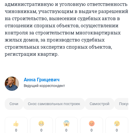
административную и уголовную ответственность
чиновникам, участвующим в выдаче разрешений
на строительство, вынесении судебных актов в
отношении спорных объектов, осуществлении
контроля за строительством многоквартирных
жилых домов, за производство судебных
строительных экспертиз спорных объектов,
регистрации квартир.
Анна Грицевич
Ведущий корреспондент
Сочи
Снос самовольных построек
Самострой
Покупк
0
0
0
0
0