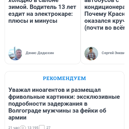
холодно в салоне
автобусов с
зимой. Водитель 13 лет
кондиционерам
ездит на электрокаре:
Почему Красно
плюсы и минусы
оказался круч
(почти во всём
Денис Дедюхин
Сергей Энквист
РЕКОМЕНДУЕМ
Уважал иноагентов и размещал
фривольные картинки: эксклюзивные
подробности задержания в
Волгограде мужчины за фейки об
армии
21 час
13 195
27