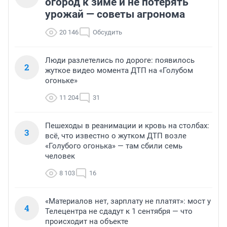
огород к зиме и не потерять
урожай — советы агронома
20 146
Обсудить
Люди разлетелись по дороге: появилось
2
жуткое видео момента ДТП на «Голубом
огоньке»
11 204
31
Пешеходы в реанимации и кровь на столбах:
3
всё, что известно о жутком ДТП возле
«Голубого огонька» — там сбили семь
человек
8 103
16
«Материалов нет, зарплату не платят»: мост у
4
Телецентра не сдадут к 1 сентября — что
происходит на объекте