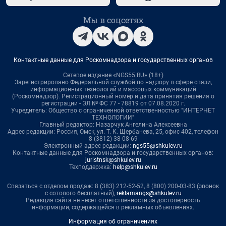
Мы в соцсетях
Контактные данные для Роскомнадзора и государственных органов
Сетевое издание «NGS55.RU» (18+)
Зарегистрировано Федеральной службой по надзору в сфере связи,
информационных технологий и массовых коммуникаций
(Роскомнадзор). Регистрационный номер и дата принятия решения о
регистрации - ЭЛ № ФС 77 - 78819 от 07.08.2020 г.
Учредитель: Общество с ограниченной ответственностью "ИНТЕРНЕТ
ТЕХНОЛОГИИ"
Главный редактор: Назарчук Ангелина Алексеевна
Адрес редакции: Россия, Омск, ул. Т. К. Щербанева, 25, офис 402, телефон
8 (3812) 38-08-69
Электронный адрес редакции:
ngs55@shkulev.ru
Контактные данные для Роскомнадзора и государственных органов:
juristnsk@shkulev.ru
Техподдержка:
help@shkulev.ru
Связаться с отделом продаж: 8 (383) 212-52-52, 8 (800) 200-03-83 (звонок
с сотового бесплатный),
reklamangs@shkulev.ru
Редакция сайта не несет ответственности за достоверность
информации, содержащейся в рекламных объявлениях.
Информация об ограничениях