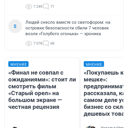
7 249
71
Людей снесло вместе со светофором: на
5
островке безопасности сбили 7 человек
возле «Голубого огонька» — хроника
7 078
68
МНЕНИЕ
МНЕНИЕ
«Финал не совпал с
«Покупаешь ко
ожиданиями»: стоит ли
мешке»:
смотреть фильм
предпринимат
«Старый орел» на
рассказала, как
большом экране —
самом деле ус
честная рецензия
бизнес со скл
дешевых това
Наталья Шорох