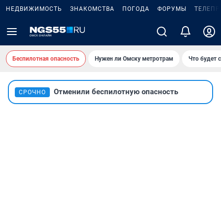
НЕДВИЖИМОСТЬ
ЗНАКОМСТВА
ПОГОДА
ФОРУМЫ
ТЕЛЕПР
Беспилотная опасность
Нужен ли Омску метротрам
Что будет 
Отменили беспилотную опасность
СРОЧНО