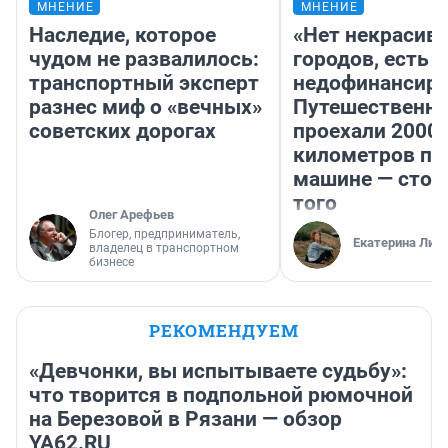
МНЕНИЕ
МНЕНИЕ
Наследие, которое
«Нет некрасив
чудом не развалилось:
городов, есть
транспортный эксперт
недофинансиро
разнес миф о «вечных»
Путешественн
советских дорогах
проехали 2000
километров по 
машине — стои
того
Олег Арефьев
Блогер, предприниматель,
Екатерина Лит
владелец в транспортном
бизнесе
РЕКОМЕНДУЕМ
«Девчонки, вы испытываете судьбу»:
что творится в подпольной рюмочной
на Березовой в Рязани — обзор
YA62.RU