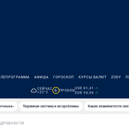
ЕЛЕПРОГРАММА
АФИША
ГОРОСКОП
КУРСЫ ВАЛЮТ
ZODY
П
USD 81,41
СЕЙЧАС
6
ПРОБКИ
+22°C
EUR 94,06
огонька»
Тюремная система и ее проблемы
Какие знаменитости свя
ОДРОБНОСТИ