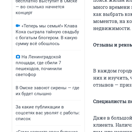
бесплатно выступит в Омске
много времени 
— во сколько начнется
концерт
как выбрать ко
моментов, на к
«Теперь мы семья!» Клава
недвижимости.
Кока сыграла тайную свадьбу
с богатым блогером. В какую
сумму всё обошлось
Отзывы и реко
На Ленинградской
площади, где сбили 7
пешеходов, починили
В каждом город
светофор
них и изучить,
отзывов — приз
В Омске завоют сирены — где
их будет слышно
Специалисты п
За какие публикации в
соцсетях вас уволят с работы:
Даже в большой
список
клиента. Налич
том, что новичк