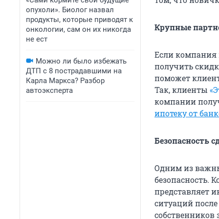
«Сами кормите свои будущие
опухоли». Биолог назвал
продукты, которые приводят к
Крупные партн
онкологии, сам он их никогда
не ест
Если компания 
Можно ли было избежать
получить скидк
ДТП с 8 пострадавшими на
поможет клиент
Карла Маркса? Разбор
Так, клиенты
«Э
автоэксперта
компании получ
ипотеку от бан
Безопасность с
Одним из важны
безопасность. 
представляет и
ситуаций после
собственников