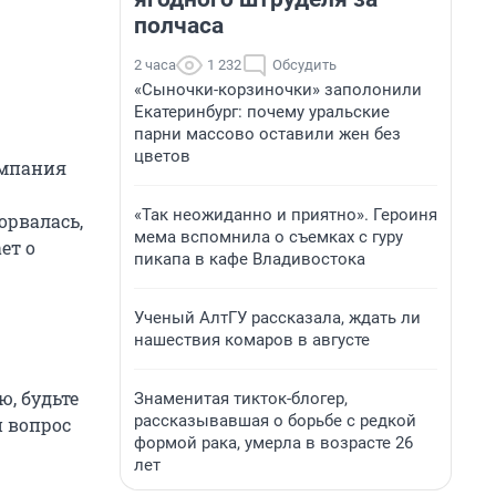
полчаса
2 часа
1 232
Обсудить
«Сыночки-корзиночки» заполонили
Екатеринбург: почему уральские
парни массово оставили жен без
цветов
омпания
«Так неожиданно и приятно». Героиня
орвалась,
мема вспомнила о съемках с гуру
ет о
пикапа в кафе Владивостока
Ученый АлтГУ рассказала, ждать ли
нашествия комаров в августе
, будьте
Знаменитая тикток-блогер,
рассказывавшая о борьбе с редкой
 вопрос
формой рака, умерла в возрасте 26
лет