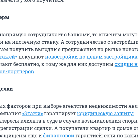
еры
напрямую сотрудничает с банками, то клиенты могут
и на ипотечную ставку. А сотрудничество с застрой
ам получить выгодные предложения на рынке новог
тажей»
покупают
новостройки по ценам застройщика
ают бесплатно, к тому же для них доступны
скидки н
ков-партнеров
.
делки
х факторов при выборе агентства недвижимости явл
Компания
«Этажи»
гарантирует
юридическую защиту:
нтересы клиента в суде в случае возникновения спор
 регистрации сделки. А покупатели квартир и домов о
 защищены еще и
финансовой
гарантией: если по каки