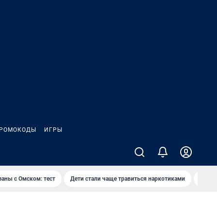
РОМОКОДЫ
ИГРЫ
заны с Омском: тест
Дети стали чаще травиться наркотиками
Появя