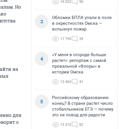
19 032
90
налам. Но
ько
Обломки БПЛА упали в поле
нтства
3
в окрестностях Омска —
вспыхнул пожар
17 795
39
«У меня в огороде больше
4
растет»: репортаж с самой
провальной «Флоры» в
айти на
истории Омска
ьных
13 463
41
Российскому образованию
5
конец? В стране растет число
стобалльников ЕГЭ — почему
менно для
это не повод для радости
оворит о
13 312
82