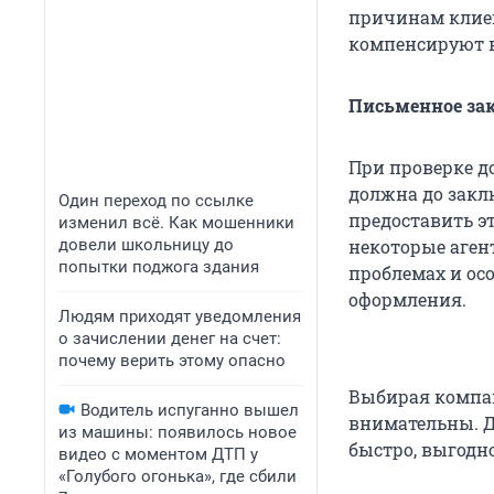
причинам клиен
компенсируют в
Письменное зак
При проверке д
должна до закл
Один переход по ссылке
предоставить э
изменил всё. Как мошенники
довели школьницу до
некоторые агент
попытки поджога здания
проблемах и ос
оформления.
Людям приходят уведомления
о зачислении денег на счет:
почему верить этому опасно
Выбирая компан
Водитель испуганно вышел
внимательны. Д
из машины: появилось новое
быстро, выгодно
видео с моментом ДТП у
«Голубого огонька», где сбили