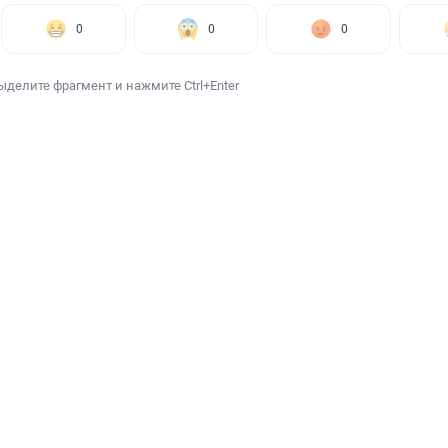
0
0
0
ыделите фрагмент и нажмите Ctrl+Enter