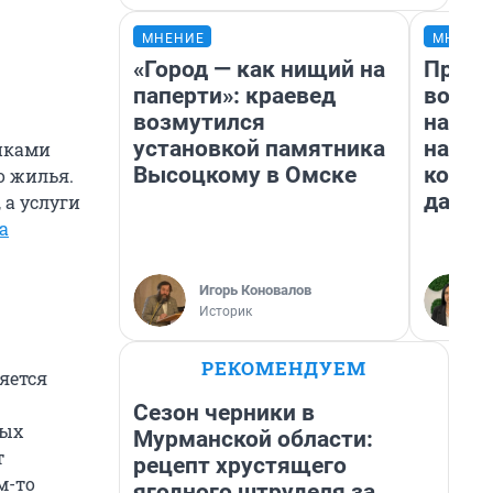
МНЕНИЕ
МНЕНИ
«Город — как нищий на
Прода
паперти»: краевед
возьм
возмутился
нам г
установкой памятника
налог
щиками
Высоцкому в Омске
косне
о жилья.
даже 
, а услуги
а
Игорь Коновалов
Историк
РЕКОМЕНДУЕМ
яется
Сезон черники в
ных
Мурманской области:
т
рецепт хрустящего
м-то
ягодного штруделя за