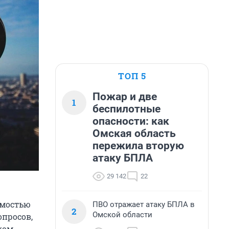
ТОП 5
Пожар и две
1
беспилотные
опасности: как
Омская область
пережила вторую
атаку БПЛА
29 142
22
имостью
ПВО отражает атаку БПЛА в
2
Омской области
опросов,
ком