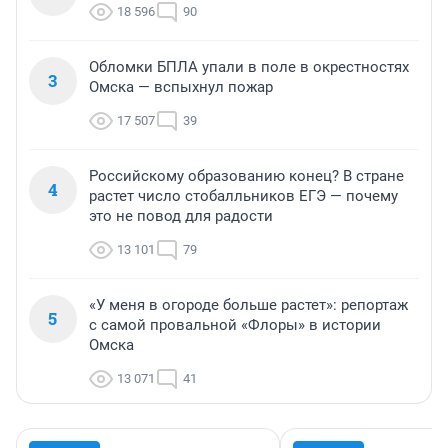
18 596
90
Обломки БПЛА упали в поле в окрестностях
3
Омска — вспыхнул пожар
17 507
39
Российскому образованию конец? В стране
4
растет число стобалльников ЕГЭ — почему
это не повод для радости
13 101
79
«У меня в огороде больше растет»: репортаж
5
с самой провальной «Флоры» в истории
Омска
13 071
41