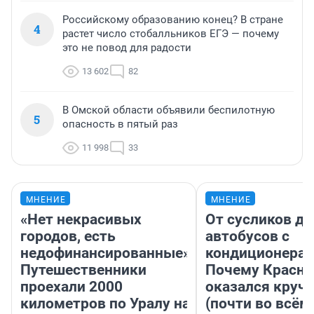
Российскому образованию конец? В стране
4
растет число стобалльников ЕГЭ — почему
это не повод для радости
13 602
82
В Омской области объявили беспилотную
5
опасность в пятый раз
11 998
33
МНЕНИЕ
МНЕНИЕ
«Нет некрасивых
От сусликов до
городов, есть
автобусов с
недофинансированные».
кондиционерам
Путешественники
Почему Красно
проехали 2000
оказался круч
километров по Уралу на
(почти во всём