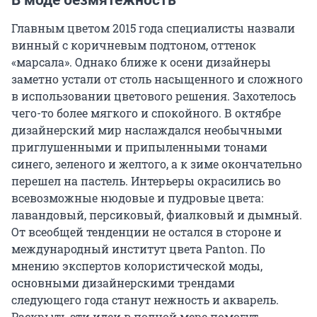
В моде безмятежность
Главным цветом 2015 года специалисты назвали
винный с коричневым подтоном, оттенок
«марсала». Однако ближе к осени дизайнеры
заметно устали от столь насыщенного и сложного
в использовании цветового решения. Захотелось
чего-то более мягкого и спокойного. В октябре
дизайнерский мир наслаждался необычными
приглушенными и припыленными тонами
синего, зеленого и желтого, а к зиме окончательно
перешел на пастель. Интерьеры окрасились во
всевозможные нюдовые и пудровые цвета:
лавандовый, персиковый, фиалковый и дымный.
От всеобщей тенденции не остался в стороне и
международный институт цвета Panton. По
мнению экспертов колористической моды,
основными дизайнерскими трендами
следующего года станут нежность и акварель.
Раскрыть эти идеи в полной мере помогут