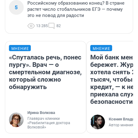
Российскому образованию конец? В стране
5
растет число стобалльников ЕГЭ — почему
это не повод для радости
13 285
82
МНЕНИЕ
МНЕНИЕ
«Спуталась речь, понес
Мой банк меня
пургу». Врач — о
бережет. Журн
смертельном диагнозе,
хотела снять 2
который сложно
тысяч, чтобы п
обнаружить
кредит, — к не
приехала служ
безопасности
Ирина Волкова
Главврач клиники
Ксения Владим
«Реабилитация доктора
Автор мнения
Волковой»