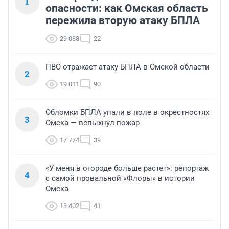
1
опасности: как Омская область
пережила вторую атаку БПЛА
29 088
22
ПВО отражает атаку БПЛА в Омской области
2
19 011
90
Обломки БПЛА упали в поле в окрестностях
3
Омска — вспыхнул пожар
17 774
39
«У меня в огороде больше растет»: репортаж
4
с самой провальной «Флоры» в истории
Омска
13 402
41