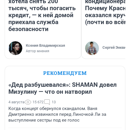
хотела снять 200
кондиционерам
тысяч, чтобы погасить
Почему Красно
кредит, — к ней домой
оказался круч
приехала служба
(почти во всём
безопасности
Ксения Владимирская
Сергей Энквист
Автор мнения
РЕКОМЕНДУЕМ
«Дед разбушевался»: SHAMAN довел
Мизулину — что он натворил
4 августа
15 672
13
Когда концерт обернулся скандалом. Ваня
Дмитриенко извинился перед Линочкой Ли за
выступление сестры под ее голос