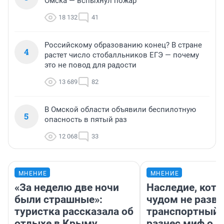
Омска — вспыхнул пожар
18 132
41
Российскому образованию конец? В стране
4
растет число стобалльников ЕГЭ — почему
это не повод для радости
13 689
82
В Омской области объявили беспилотную
5
опасность в пятый раз
12 068
33
МНЕНИЕ
МНЕНИЕ
«За неделю две ночи
Наследие, кото
были страшные»:
чудом не разва
туристка рассказала об
транспортный 
отдыхе в Крыму
разнес миф о 