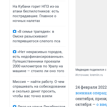
На Кубани горит НПЗ из-за
атаки беспилотников: есть
пострадавшие. Главное о
ночных налетах
«В семье трагедия»: в
Омске разыскивают
потерявшегося слепого пса
«Нет некрасивых городов,
есть недофинансированные».
Путешественники проехали
2000 километров по Уралу на
Медведев поделился с
машине — стоило ли оно того
Источник: 
kremlin.ru
Миссия — найти работу. О чем
спрашивать на собеседовании
24 февраля 202
и сколько денег просить,
военная операц
чтобы вас точно взяли
сентября, през
октября —
о вв
Двор на улице Декабристов