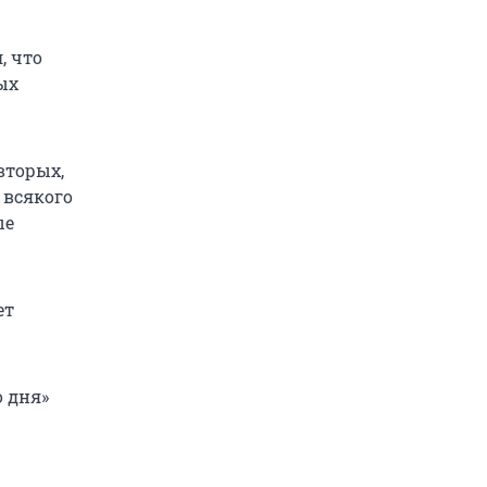
, что
ых
вторых,
 всякого
ые
ет
о дня»