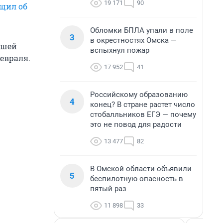
19 171
90
щил об
Обломки БПЛА упали в поле
3
в окрестностях Омска —
вшей
вспыхнул пожар
евраля.
17 952
41
Российскому образованию
4
конец? В стране растет число
стобалльников ЕГЭ — почему
это не повод для радости
13 477
82
В Омской области объявили
5
беспилотную опасность в
пятый раз
11 898
33