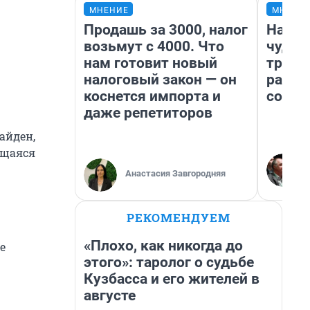
МНЕНИЕ
МНЕНИ
Продашь за 3000, налог
Насле
возьмут с 4000. Что
чудом
нам готовит новый
транс
налоговый закон — он
разне
коснется импорта и
совет
даже репетиторов
айден,
ющаяся
Анастасия Завгородняя
РЕКОМЕНДУЕМ
«Плохо, как никогда до
е
этого»: таролог о судьбе
Кузбасса и его жителей в
августе