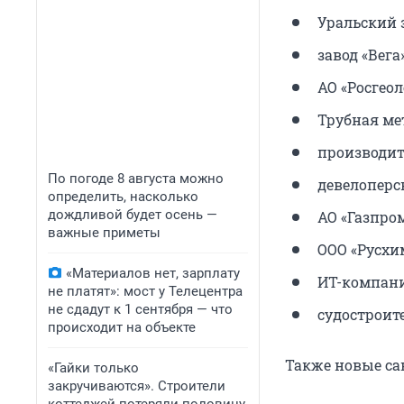
Уральский 
завод «Вега»
АО «Росгеол
Трубная ме
производит
По погоде 8 августа можно
девелоперс
определить, насколько
дождливой будет осень —
АО «Газпро
важные приметы
ООО «Русхи
«Материалов нет, зарплату
ИТ-компании
не платят»: мост у Телецентра
не сдадут к 1 сентября — что
судостроит
происходит на объекте
Также новые са
«Гайки только
закручиваются». Строители