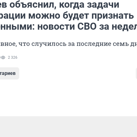
в объяснил, когда задачи
рации можно будет признать
нными: новости СВО за неде
вное, что случилось за последние семь д
0
2 326
тариев