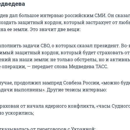
едведева
ев дал большое интервью российским СМИ. Он сказал
создать защитный кордон, который застрахует от люб
а ее земли. Это значит две вещи:
полнить задачи СВО, о которых сказал президент. Во-
димый защитный кордон, который будет страховать от
ений на наши земли: не только обстрелы, но и активн
 операции, — передает слова Медведева ТАСС.
лучае, продолжил зампред Совбеза России, «можно буд
задачи выполнены». Другие тезисы интервью:
трахован от начала ядерного конфликта, «часы Судног
но ускорились;
тказывалась от переговоров с Украиной;