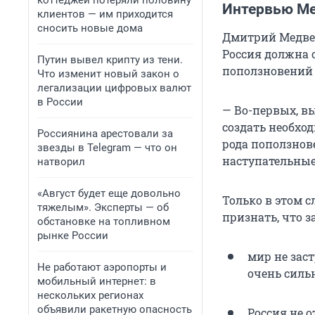
коттеджей потеряли половину
Интервью М
клиентов — им приходится
сносить новые дома
Дмитрий Медвед
Россия должна 
Путин вывел крипту из тени.
поползновений н
Что изменит новый закон о
легализации цифровых валют
в России
— Во-первых, вы
создать необхо
Россиянина арестовали за
рода поползнов
звезды в Telegram — что он
наступательные
натворил
«Август будет еще довольно
Только в этом с
тяжелым». Эксперты — об
признать, что 
обстановке на топливном
рынке России
мир не зас
Не работают аэропорты и
очень силь
мобильный интернет: в
нескольких регионах
объявили ракетную опасность
Россия не о