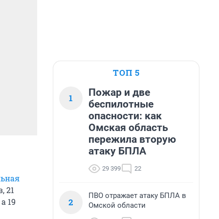
ТОП 5
Пожар и две
1
беспилотные
опасности: как
Омская область
пережила вторую
атаку БПЛА
29 399
22
льная
, 21
ПВО отражает атаку БПЛА в
2
, а 19
Омской области