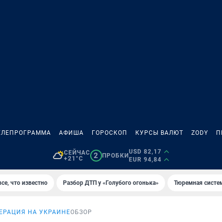
ЕЛЕПРОГРАММА
АФИША
ГОРОСКОП
КУРСЫ ВАЛЮТ
ZODY
П
USD 82,17
СЕЙЧАС
2
ПРОБКИ
+21°C
EUR 94,84
се, что известно
Разбор ДТП у «Голубого огонька»
Тюремная систе
ЕРАЦИЯ НА УКРАИНЕ
ОБЗОР