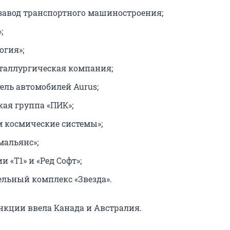
завод транспортного машиностроения;
;
огия»;
таллургическая компания;
ель автомобилей Aurus;
кая группа «ПИК»;
м космические системы»;
мальянс»;
 «Т1» и «Ред Софт»;
ельный комплекс «Звезда».
нкции ввела Канада и Австралия.