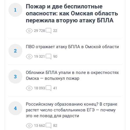
Пожар и две беспилотные
1
опасности: как Омская область
пережила вторую атаку БПЛА
29 728
22
ПВО отражает атаку БПЛА в Омской области
2
19 321
90
Обломки БПЛА упали в поле в окрестностях
3
Омска — вспыхнул пожар
18 093
41
Российскому образованию конец? В стране
4
растет число стобалльников ЕГЭ — почему
это не повод для радости
13 662
82