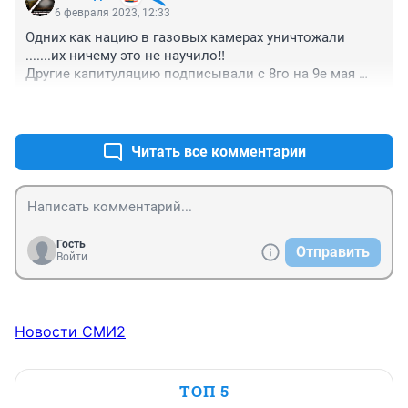
6 февраля 2023, 12:33
Одних как нацию в газовых камерах уничтожали 
.......их ничему это не научило‼️

Другие капитуляцию подписывали с 8го на 9е мая 
......тоже ничему не научило‼️

+1
–1
Как говорится история циклична‼️

Повторение мать учения ‼️
Читать все комментарии
Гость
Отправить
Войти
Новости СМИ2
ТОП 5