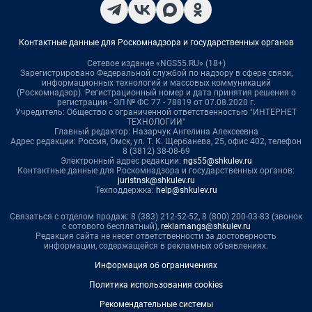
Контактные данные для Роскомнадзора и государственных органов
Сетевое издание «NGS55.RU» (18+)
Зарегистрировано Федеральной службой по надзору в сфере связи,
информационных технологий и массовых коммуникаций
(Роскомнадзор). Регистрационный номер и дата принятия решения о
регистрации - ЭЛ № ФС 77 - 78819 от 07.08.2020 г.
Учредитель: Общество с ограниченной ответственностью "ИНТЕРНЕТ
ТЕХНОЛОГИИ"
Главный редактор: Назарчук Ангелина Алексеевна
Адрес редакции: Россия, Омск, ул. Т. К. Щербанева, 25, офис 402, телефон
8 (3812) 38-08-69
Электронный адрес редакции:
ngs55@shkulev.ru
Контактные данные для Роскомнадзора и государственных органов:
juristnsk@shkulev.ru
Техподдержка:
help@shkulev.ru
Связаться с отделом продаж: 8 (383) 212-52-52, 8 (800) 200-03-83 (звонок
с сотового бесплатный),
reklamangs@shkulev.ru
Редакция сайта не несет ответственности за достоверность
информации, содержащейся в рекламных объявлениях.
Информация об ограничениях
Политика использования cookies
Рекомендательные системы