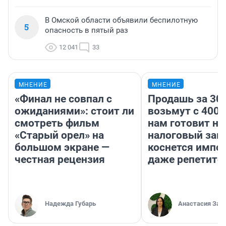
В Омской области объявили беспилотную
5
опасность в пятый раз
12 041
33
МНЕНИЕ
МНЕНИЕ
«Финал не совпал с
Продашь за 300
ожиданиями»: стоит ли
возьмут с 4000
смотреть фильм
нам готовит н
«Старый орел» на
налоговый зако
большом экране —
коснется импор
честная рецензия
даже репетито
Надежда Губарь
Анастасия Зав