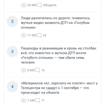
20 485
Обсудить
Люди разлетелись по дороге: появилось
2
жуткое видео момента ДТП на «Голубом
огоньке»
11 290
32
Пешеходы в реанимации и кровь на столбах:
3
всё, что известно о жутком ДТП возле
«Голубого огонька» — там сбили семь
человек
8 200
16
«Материалов нет, зарплату не платят»: мост у
4
Телецентра не сдадут к 1 сентября — что
происходит на объекте
7 349
71