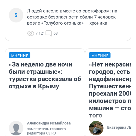
Людей снесло вместе со светофором: на
5
островке безопасности сбили 7 человек
возле «Голубого огонька» — хроника
7 121
68
МНЕНИЕ
МНЕНИЕ
«За неделю две ночи
«Нет некрасив
были страшные»:
городов, есть
туристка рассказала об
недофинансиро
отдыхе в Крыму
Путешественн
проехали 2000
километров по 
машине — стои
того
Александра Исмайлова
Екатерина Лит
заместитель главного
редактора 63.RU