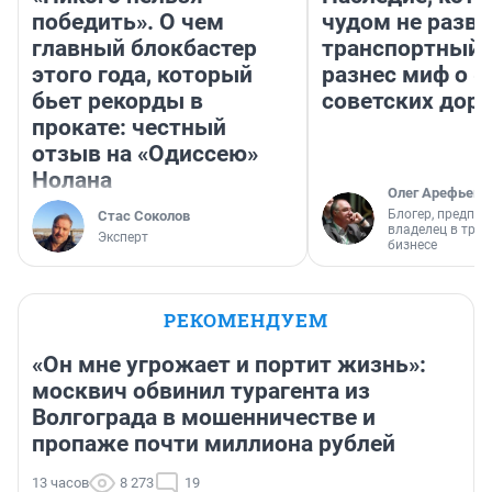
победить». О чем
чудом не разва
главный блокбастер
транспортный 
этого года, который
разнес миф о 
бьет рекорды в
советских доро
прокате: честный
отзыв на «Одиссею»
Нолана
Олег Арефьев
Блогер, предпри
Стас Соколов
владелец в тра
Эксперт
бизнесе
РЕКОМЕНДУЕМ
«Он мне угрожает и портит жизнь»:
москвич обвинил турагента из
Волгограда в мошенничестве и
пропаже почти миллиона рублей
13 часов
8 273
19