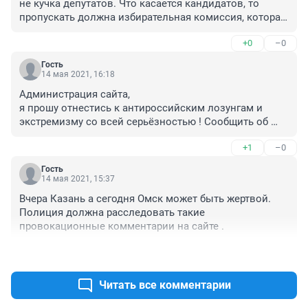
не кучка депутатов. Что касается кандидатов, то 
пропускать должна избирательная комиссия, которая 
заранее публикует правила и требования к будущим 
+0
–0
кандидатам. А так никто ничего не знает, когда эти 
выборы, кто кандидаты, как стать кандидатом, куда 
Гость
сдавать документы и т. п.
14 мая 2021, 16:18
Администрация сайта, 

я прошу отнестись к антироссийским лозунгам и 
экстремизму со всей серьёзностью ! Сообщить об 
этом правоохранительным органам. 

+1
–0
Привлечь человека реально написавшего это к 
отвественности . 

Гость
Последние трагические события в Казани так и 
14 мая 2021, 15:37
начинались -человек писал похожие комментарии на 
Вчера Казань а сегодня Омск может быть жертвой. 
сайтах .
Полиция должна расследовать такие 
провокационные комментарии на сайте .
+2
–0
Читать все комментарии