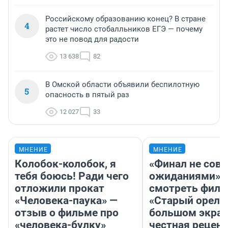
Российскому образованию конец? В стране
4
растет число стобалльников ЕГЭ — почему
это не повод для радости
13 638
82
В Омской области объявили беспилотную
5
опасность в пятый раз
12 027
33
МНЕНИЕ
МНЕНИЕ
Колобок-колобок, я
«Финал не совп
тебя боюсь! Ради чего
ожиданиями»: 
отложили прокат
смотреть фил
«Человека-паука» —
«Старый орел» 
отзыв о фильме про
большом экран
«человека-булку»
честная рецен