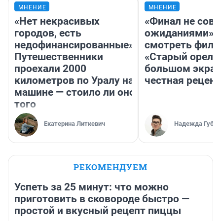
МНЕНИЕ
МНЕНИЕ
«Нет некрасивых
«Финал не совп
городов, есть
ожиданиями»: 
недофинансированные».
смотреть фил
Путешественники
«Старый орел» 
проехали 2000
большом экран
километров по Уралу на
честная рецен
машине — стоило ли оно
того
Екатерина Литкевич
Надежда Губар
РЕКОМЕНДУЕМ
Успеть за 25 минут: что можно
приготовить в сковороде быстро —
простой и вкусный рецепт пиццы