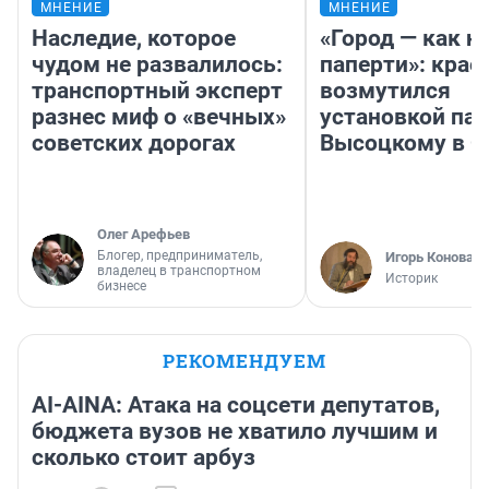
МНЕНИЕ
МНЕНИЕ
Наследие, которое
«Город — как н
чудом не развалилось:
паперти»: крае
транспортный эксперт
возмутился
разнес миф о «вечных»
установкой па
советских дорогах
Высоцкому в 
Олег Арефьев
Блогер, предприниматель,
Игорь Коновал
владелец в транспортном
Историк
бизнесе
РЕКОМЕНДУЕМ
AI-AINA: Атака на соцсети депутатов,
бюджета вузов не хватило лучшим и
сколько стоит арбуз