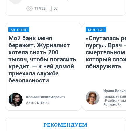
11 932
33
МНЕНИЕ
МНЕНИЕ
Мой банк меня
«Спуталась реч
бережет. Журналист
пургу». Врач — 
хотела снять 200
смертельном д
тысяч, чтобы погасить
который слож
кредит, — к ней домой
обнаружить
приехала служба
безопасности
Ирина Волкова
Главврач клини
Ксения Владимирская
«Реабилитация 
Автор мнения
Волковой»
РЕКОМЕНДУЕМ