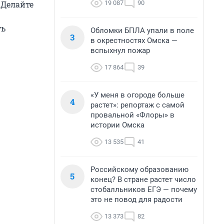
19 087
90
 Делайте
ть
Обломки БПЛА упали в поле
3
в окрестностях Омска —
вспыхнул пожар
17 864
39
«У меня в огороде больше
4
растет»: репортаж с самой
провальной «Флоры» в
истории Омска
13 535
41
Российскому образованию
5
конец? В стране растет число
стобалльников ЕГЭ — почему
это не повод для радости
13 373
82