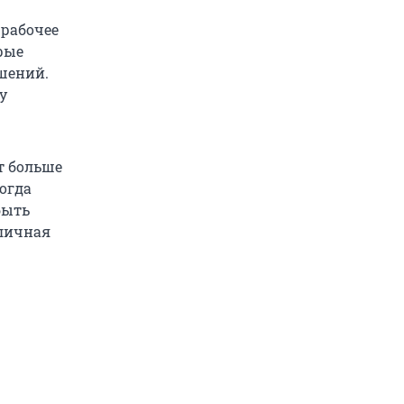
 рабочее
рые
шений.
у
т больше
огда
быть
 личная