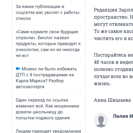
За какие публикации в
Редакция Зарпл
соцсетях вас уволят с работы:
пространство. 
список
могут отвлекат
То же самое кас
«Сами кормите свои будущие
опухоли». Биолог назвал
чистить его в к
продукты, которые приводят к
онкологии, сам он их никогда
Постарайтесь не
не ест
48 часов в нед
полезно отодви
Можно ли было избежать
ДТП с 8 пострадавшими на
лучше всех во 
Карла Маркса? Разбор
жизнь.
автоэксперта
Анна Шишаева
Один переход по ссылке
изменил всё. Как мошенники
довели школьницу до
Лилия И
попытки поджога здания
Людям приходят уведомления