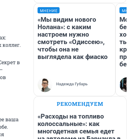
МНЕНИЕ
МНЕНИ
«Мы видим нового
Мой б
Нолана»: с каким
береж
настроем нужно
хотел
ах:
смотреть «Одиссею»,
тысяч
 коллег.
чтобы она не
креди
выглядела как фиаско
приех
Секрет в
безоп
 —
ов
Надежда Губарь
РЕКОМЕНДУЕМ
«Расходы на топливо
ее ваша
колоссальные»: как
ебе.
многодетная семья едет
ся
на автодоме из Барнаула в