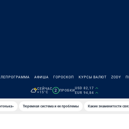
ЕЛЕПРОГРАММА
АФИША
ГОРОСКОП
КУРСЫ ВАЛЮТ
ZODY
П
USD 82,17
СЕЙЧАС
2
ПРОБКИ
+15°C
EUR 94,84
огонька»
Тюремная система и ее проблемы
Какие знаменитости свя