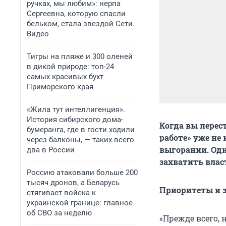
ручках, мы любим»: нерпа
Сергеевна, которую спасли
бельком, стала звездой Сети.
Видео
Тигры на пляже и 300 оленей
в дикой природе: топ-24
самых красивых бухт
Приморского края
«Жила тут интеллигенция».
История сибирского дома-
Когда вы перес
бумеранга, где в гости ходили
работе» уже не
через балконы, — таких всего
выгорании. Одн
два в России
захватить влас
Россию атаковали больше 200
тысяч дронов, а Беларусь
Приоритеты и з
стягивает войска к
украинской границе: главное
об СВО за неделю
«Прежде всего, 