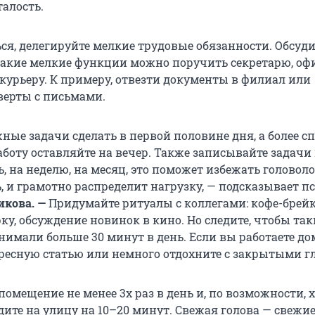
талость.
ся, делегируйте мелкие трудовые обязанности. Обсуди
какие мелкие функции можно поручить секретарю, оф
курьеру. К примеру, отвезти документы в филиал или
верты с письмами.
жные задачи сделать в первой половине дня, а более 
аботу оставляйте на вечер. Также записывайте задачи
 на неделю, на месяц, это поможет избежать головоло
, и грамотно распределит нагрузку, — подсказывает п
икова. —
Придумайте ритуалы с коллегами: кофе-брейк
ку, обсуждение новинок в кино. Но следите, чтобы так
нимали больше 30 минут в день. Если вы работаете до
ресную статью или немного отдохните с закрытыми г
омещение не менее 3х раз в день и, по возможности, 
дите на улицу на 10–20 минут. Свежая голова — свежие