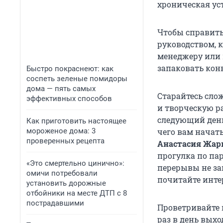
хроническая ус
Чтобы справить
руководством, 
менеджеру или 
запаковать кон
Быстро покраснеют: как
соспеть зеленые помидоры
дома — пять самых
Старайтесь сло
эффективных способов
и творческую р
следующий день,
Как приготовить настоящее
мороженое дома: 3
чего вам начать
проверенных рецепта
Анастасия Жар
прогулка по пар
«Это смертельно цинично»:
перерывы не за
омичи потребовали
почитайте инте
установить дорожные
отбойники на месте ДТП с 8
пострадавшими
Проветривайте п
раз в день выхо