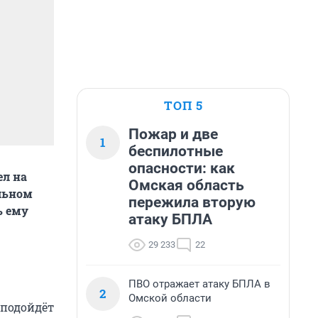
ТОП 5
Пожар и две
1
беспилотные
опасности: как
ел на
Омская область
альном
пережила вторую
ь ему
атаку БПЛА
29 233
22
ПВО отражает атаку БПЛА в
2
Омской области
 подойдёт