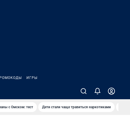
РОМОКОДЫ
ИГРЫ
заны с Омском: тест
Дети стали чаще травиться наркотиками
Появя