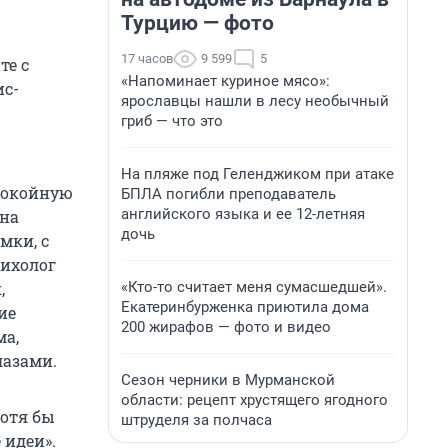
Турцию — фото
17 часов
9 599
5
те с
«Напоминает куриное мясо»:
ис-
ярославцы нашли в лесу необычный
гриб — что это
На пляже под Геленджиком при атаке
спокойную
БПЛА погибли преподаватель
английского языка и ее 12-летняя
 на
дочь
мки, с
сихолог
«Кто-то считает меня сумасшедшей».
,
Екатеринбурженка приютила дома
ие
200 жирафов — фото и видео
ма,
лазами.
Сезон черники в Мурманской
области: рецепт хрустящего ягодного
хотя бы
штруделя за полчаса
 идеи».