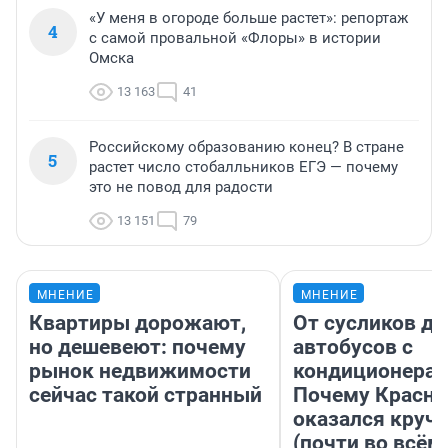
«У меня в огороде больше растет»: репортаж
4
с самой провальной «Флоры» в истории
Омска
13 163
41
Российскому образованию конец? В стране
5
растет число стобалльников ЕГЭ — почему
это не повод для радости
13 151
79
МНЕНИЕ
МНЕНИЕ
Квартиры дорожают,
От сусликов до
но дешевеют: почему
автобусов с
рынок недвижимости
кондиционерам
сейчас такой странный
Почему Красно
оказался круч
(почти во всём