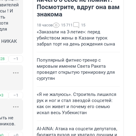
авителей 
Посмотрите, вдруг она вам
ы ! И 
знакома
ть 
отя 
18 часов
15 711
15
для 
«Заказали на 3-летие»: перед
убийством жены в Казани турок
а НИКАК 
забрал торт на день рождения сына
+28
–1
Популярный фитнес-тренер с
мировым именем Света Ракета
проведет открытую тренировку для
сургутян
«Я не жалуюсь». Строитель лишился
+3
–1
рук и ног и стал звездой соцсетей:
как он живет и почему его семью
искал весь Узбекистан
ть не 
рников.
AI-AINA: Атака на соцсети депутатов,
бюджета вузов не хватило лучшим и
+0
–0