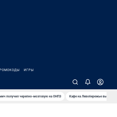
РОМОКОДЫ
ИГРЫ
мич получил черепно-мозговую на ОНПЗ
Кафе на Левобережье выгорело