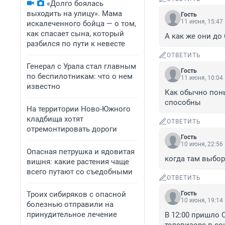
«Долго боялась
выходить на улицу». Мама
Гость
11 июня, 15:47
искалеченного бойца — о том,
как спасает сына, который
А как же они до
разбился по пути к невесте
ОТВЕТИТЬ
Генерал с Урала стал главным
Гость
по беспилотникам: что о нем
11 июня, 10:04
известно
Как обычно поны
способны
На территории Ново-Южного
кладбища хотят
ОТВЕТИТЬ
отремонтировать дороги
Гость
10 июня, 22:56
Опасная петрушка и ядовитая
когда там выбо
вишня: какие растения чаще
всего путают со съедобными
ОТВЕТИТЬ
Троих сибиряков с опасной
Гость
10 июня, 19:14
болезнью отправили на
принудительное лечение
В 12:00 пришло С