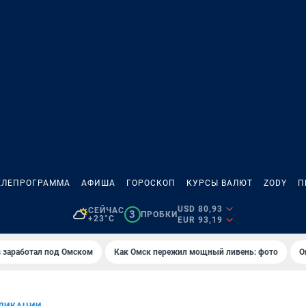
ЕЛЕПРОГРАММА
АФИША
ГОРОСКОП
КУРСЫ ВАЛЮТ
ZODY
П
USD 80,93
СЕЙЧАС
3
ПРОБКИ
+23°C
EUR 93,19
es заработал под Омском
Как Омск пережил мощный ливень: фото
О