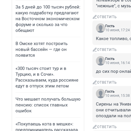
телевизоре в со
"нежные", с му
За 5 дней до 100 тысяч рублей:
какую подработку предлагают
ОТВЕТИТЬ
на Восточном экономическом
форуме и сколько за что
Гость
обещают
10 июня, 17:24
Какое топливо,
В Омске хотят построить
новый бассейн — где он
ОТВЕТИТЬ
появится
Гость
10 июня, 16:14
«300 тысяч стоит тур и в
до сих пор онла
Турцию, и в Сочи».
Рассказываем, куда россияне
ОТВЕТИТЬ
едут в отпуск этим летом
Гость
10 июня, 15:38
Что мешает получать большую
Сирены на Униве
пенсию: список главных
они отчитывалис
ошибок
опоздали на пол
«Покупаешь кота в мешке»:
ОТВЕТИТЬ
предприниматель рассказала,