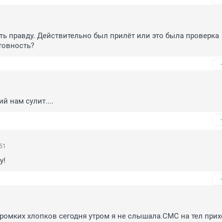
ть правду. Действительно был прилёт или это была проверка 
товность?
й нам сулит....
51
у!
громких хлопков сегодня утром я не слышала.СМС на тел прих