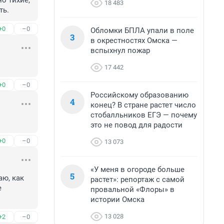
 тихие, 
18 483
ть.
+0
–0
Обломки БПЛА упали в поле
3
в окрестностях Омска —
вспыхнул пожар
17 442
+0
–0
Российскому образованию
4
конец? В стране растет число
стобалльников ЕГЭ — почему
это не повод для радости
+0
–0
13 073
«У меня в огороде больше
5
ю, как 
растет»: репортаж с самой
 
провальной «Флоры» в
истории Омска
13 028
+2
–0