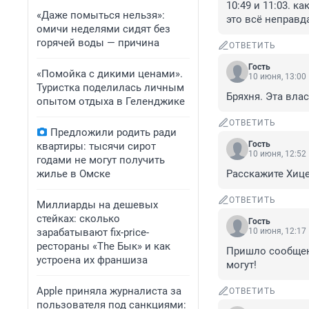
10:49 и 11:03. к
«Даже помыться нельзя»:
это всё неправд
омичи неделями сидят без
горячей воды — причина
ОТВЕТИТЬ
Гость
«Помойка с дикими ценами».
10 июня, 13:00
Туристка поделилась личным
Бряхня. Эта вла
опытом отдыха в Геленджике
ОТВЕТИТЬ
Предложили родить ради
Гость
квартиры: тысячи сирот
10 июня, 12:52
годами не могут получить
жилье в Омске
Расскажите Хице
ОТВЕТИТЬ
Миллиарды на дешевых
стейках: сколько
Гость
зарабатывают fix-price-
10 июня, 12:17
рестораны «The Бык» и как
Пришло сообщени
устроена их франшиза
могут!
Apple приняла журналиста за
ОТВЕТИТЬ
пользователя под санкциями: