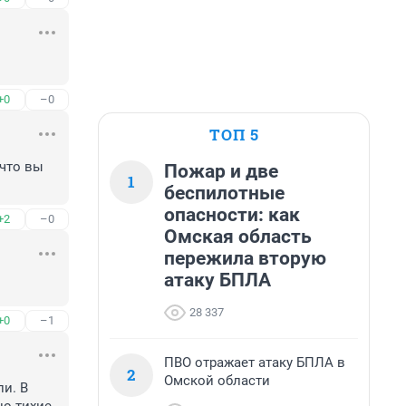
+0
–0
ТОП 5
что вы 
Пожар и две
1
беспилотные
опасности: как
+2
–0
Омская область
пережила вторую
атаку БПЛА
28 337
+0
–1
ПВО отражает атаку БПЛА в
2
Омской области
и. В 