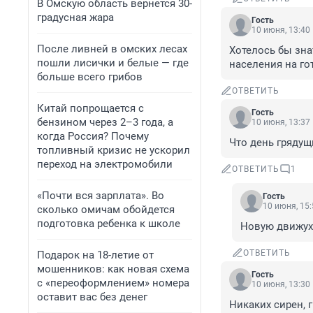
В Омскую область вернется 30-
градусная жара
Гость
10 июня, 13:40
После ливней в омских лесах
Хотелось бы зна
пошли лисички и белые — где
населения на го
больше всего грибов
ОТВЕТИТЬ
Китай попрощается с
Гость
бензином через 2–3 года, а
10 июня, 13:37
когда Россия? Почему
Что день грядущи
топливный кризис не ускорил
переход на электромобили
ОТВЕТИТЬ
1
«Почти вся зарплата». Во
Гость
10 июня, 15:
сколько омичам обойдется
подготовка ребенка к школе
Новую движух
ОТВЕТИТЬ
Подарок на 18-летие от
мошенников: как новая схема
Гость
с «переоформлением» номера
10 июня, 13:30
оставит вас без денег
Никаких сирен, 