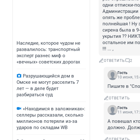
одни отписки-по
Администрации в
опять же пробле
полнейшая ! Ну 
сирена была в 9
укрытия ?? НИКТ
остальное им по
Наследие, которое чудом не
!!! ... ,
развалилось: транспортный
эксперт разнес миф о
ОТВЕТИТЬ
2
«вечных» советских дорогах
Гость
Разрушающийся дом в
10 июня, 15:
Омске не могут расселить 7
Пишите в "Спо
лет — в деле будет
разбираться суд
ОТВЕТИТЬ
Гость
«Находимся в заложниках»:
11 июня, 17:
селлеры рассказали, сколько
миллионов потеряли из-за
А повешал кто
ударов по складам WB
должно. Долж
ОТВЕТИТЬ