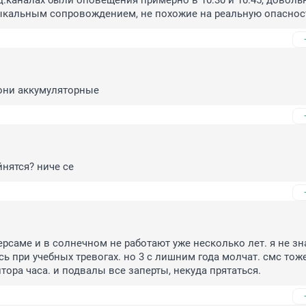
ц.каналах были оповещения примерно в 10:30 и 10:45, довольно
зыкальным сопровождением, не похожие на реальную опаснос
 они аккумуляторные
йнятся? ниче се
рсаме и в солнечном не работают уже несколько лет. я не зна
ь при учебных тревогах. но 3 с лишним года молчат. смс тоже
тора часа. и подвалы все заперты, некуда прятаться.