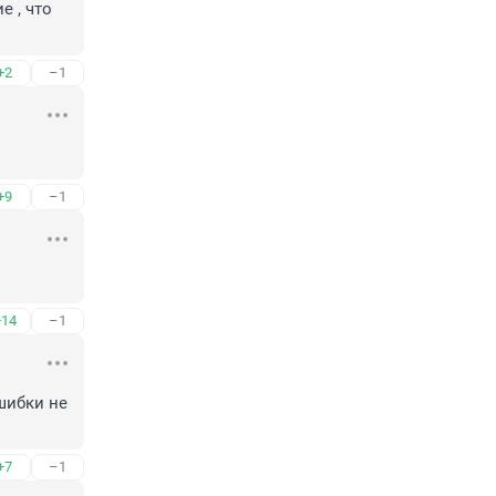
 , что 
+2
–1
+9
–1
+14
–1
ибки не 
+7
–1