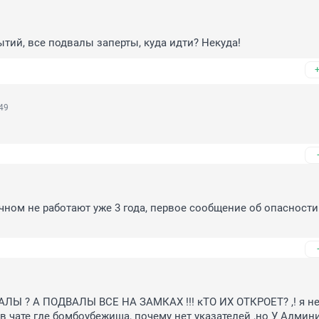
ытий, все подвалы заперты, куда идти? Некуда!
49
ном не работают уже 3 года, первое сообщение об опасности
ЛЫ ? А ПОДВАЛЫ ВСЕ НА ЗАМКАХ !!! кТО ИХ ОТКРОЕТ? ,! я не
в чате где бомбоубежища, почему нет указателей ,но У Админи