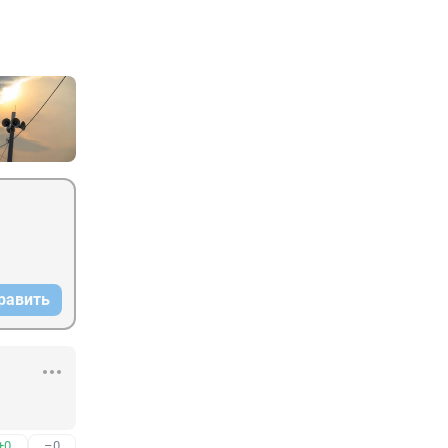
равить
+0
–0