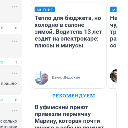
МНЕНИЕ
МНЕНИ
Тепло для бюджета, но
Насле
холодно в салоне
чудом
+10
–0
зимой. Водитель 13 лет
транс
ездит на электрокаре:
разне
плюсы и минусы
совет
+2
–1
Денис Дедюхин
 пришло 
РЕКОМЕНДУЕМ
+3
–0
В уфимский приют
привезли пермячку
Марину, которая почти
сколько 
ничего о себе не помнит.
страции 