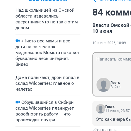
ПЕРЕЙТИ К ПУ
84 комм
Над школьницей из Омской
области издевались
сверстники: что не так с этим
Власти Омской 
делом
10 июня
«Чисто все мамы и все
10 июня 2026, 10:09
дети на свете»: как
медвежонок Момота покорил
буквально весь интернет.
Видео
Дома полыхают, дрон попал в
склад Wildberries: главное о
Гость
Войти
налетах
Обрушившийся в Сибири
Гость
склад Wildberries планирует
11 июня, 23:57
возобновить работу — что
Это как вчера б
происходит внутри
ОТВЕТИТЬ