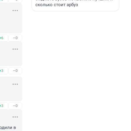
сколько стоит арбуз
+6
–0
+3
–0
+3
–0
одили в 