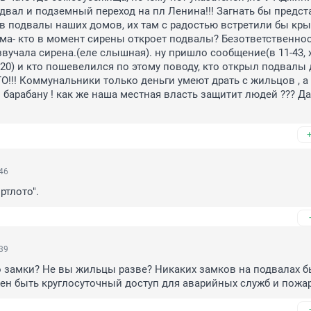
двал и подземный переход на пл Ленина!!! Загнать бы предст
 подвалы наших домов, их там с радостью встретили бы крыс
ма- кто в момент сирены откроет подвалы? Безответственнос
звучала сирена.(еле слышная). ну пришло сообщение(в 11-43, х
-20) и кто пошевелился по этому поводу, кто открыл подвалы 
О!!! Коммунальники только деньги умеют драть с жильцов , а 
 барабану ! как же наша местная власть защитит людей ??? Д
46
ртлото".
39
 замки? Не вы жильцы разве? Никаких замков на подвалах бы
ен быть круглосуточный доступ для аварийных служб и пожа