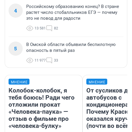
Российскому образованию конец? В стране
4
растет число стобалльников ЕГЭ — почему
это не повод для радости
13 581
82
В Омской области объявили беспилотную
5
опасность в пятый раз
11 977
33
МНЕНИЕ
МНЕНИЕ
Колобок-колобок, я
От сусликов до
тебя боюсь! Ради чего
автобусов с
отложили прокат
кондиционерам
«Человека-паука» —
Почему Красно
отзыв о фильме про
оказался круч
«человека-булку»
(почти во всём