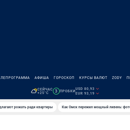
ЕЛЕПРОГРАММА
АФИША
ГОРОСКОП
КУРСЫ ВАЛЮТ
ZODY
П
USD 80,93
СЕЙЧАС
3
ПРОБКИ
+25°C
EUR 93,19
длагают рожать ради квартиры
Как Омск пережил мощный ливень: фот