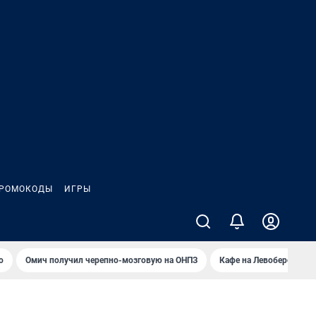
РОМОКОДЫ
ИГРЫ
о
Омич получил черепно-мозговую на ОНПЗ
Кафе на Левобережье в