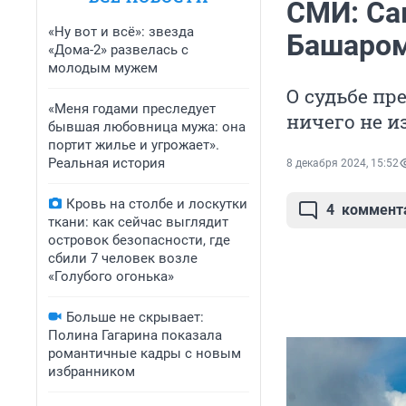
СМИ: Са
«Ну вот и всё»: звезда
Башаром
«Дома-2» развелась с
молодым мужем
О судьбе пр
«Меня годами преследует
ничего не и
бывшая любовница мужа: она
портит жилье и угрожает».
Реальная история
8 декабря 2024, 15:52
Кровь на столбе и лоскутки
4
коммент
ткани: как сейчас выглядит
островок безопасности, где
сбили 7 человек возле
«Голубого огонька»
Больше не скрывает:
Полина Гагарина показала
романтичные кадры с новым
избранником