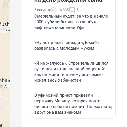
5 августа
16 885
5
Смертельный аудит: за что в начале
2000-х убили бывшего главбуха
нефтяной компании Уфы
«Ну вот и всё»: звезда «Дома-2»
развелась с молодым мужем
«Я не жалуюсь». Строитель лишился
рук и ног и стал звездой соцсетей:
как он живет и почему его семью
искал весь Узбекистан
В уфимский приют привезли
пермячку Марину, которая почти
ничего о себе не помнит. Посмотрите,
вдруг она вам знакома