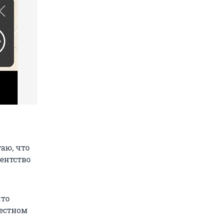
таю, что
гентство
что
вестном