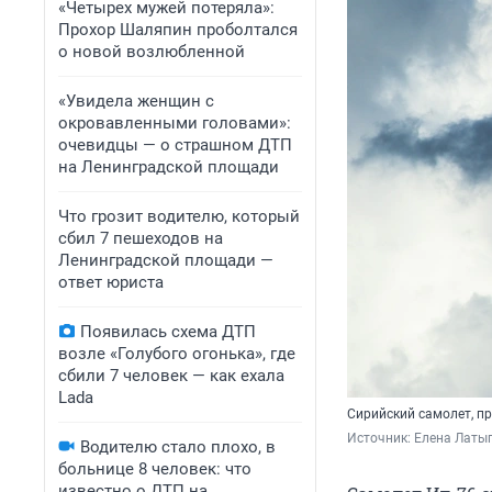
«Четырех мужей потеряла»:
Прохор Шаляпин проболтался
о новой возлюбленной
«Увидела женщин с
окровавленными головами»:
очевидцы — о страшном ДТП
на Ленинградской площади
Что грозит водителю, который
сбил 7 пешеходов на
Ленинградской площади —
ответ юриста
Появилась схема ДТП
возле «Голубого огонька», где
сбили 7 человек — как ехала
Lada
Сирийский самолет, пр
Источник: 
Елена Латы
Водителю стало плохо, в
больнице 8 человек: что
известно о ДТП на