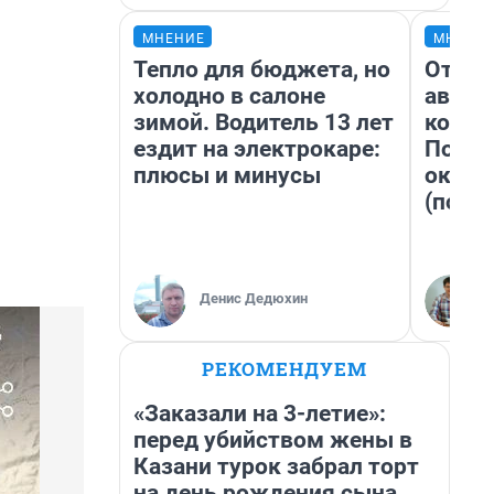
МНЕНИЕ
МНЕНИ
Тепло для бюджета, но
От су
холодно в салоне
автоб
зимой. Водитель 13 лет
конди
ездит на электрокаре:
Почем
плюсы и минусы
оказа
(почти
Денис Дедюхин
РЕКОМЕНДУЕМ
«Заказали на 3-летие»:
перед убийством жены в
Казани турок забрал торт
на день рождения сына