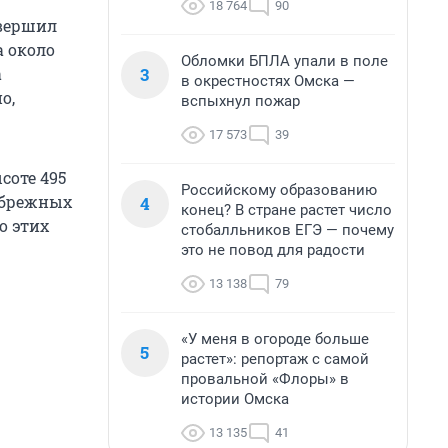
18 764
90
овершил
а около
Обломки БПЛА упали в поле
3
а
в окрестностях Омска —
о,
вспыхнул пожар
17 573
39
соте 495
Российскому образованию
ибрежных
4
конец? В стране растет число
о этих
стобалльников ЕГЭ — почему
это не повод для радости
13 138
79
«У меня в огороде больше
5
растет»: репортаж с самой
провальной «Флоры» в
истории Омска
13 135
41