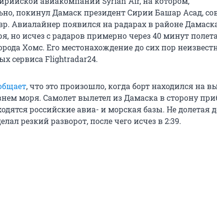
ирийской авиакомпании Syrian Air, на котором,
но, покинул Дамаск президент Сирии Башар Асад, с
р. Авиалайнер появился на радарах в районе Дамаск
бря, но исчез с радаров примерно через 40 минут полет
орода Хомс. Его местонахождение до сих пор неизвестн
ых сервиса Flightradar24.
общает
, что это произошло, когда борт находился на вы
внем моря. Самолет вылетел из Дамаска в сторону пр
ходятся российские авиа- и морская базы. Не долетая д
елал резкий разворот, после чего исчез в 2:39.