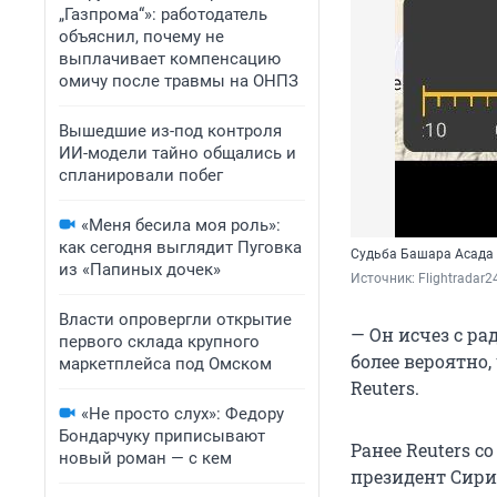
„Газпрома“»: работодатель
объяснил, почему не
выплачивает компенсацию
омичу после травмы на ОНПЗ
Вышедшие из-под контроля
ИИ-модели тайно общались и
спланировали побег
«Меня бесила моя роль»:
как сегодня выглядит Пуговка
Судьба Башара Асада п
из «Папиных дочек»
Источник: 
Flightradar
Власти опровергли открытие
— Он исчез с ра
первого склада крупного
более вероятно,
маркетплейса под Омском
Reuters.
«Не просто слух»: Федору
Бондарчуку приписывают
Ранее Reuters 
новый роман — с кем
президент Сири