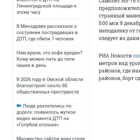
Самолет Ил-76 с
Ленинградской площади к
предположитель
этому часу
странный манев
5:00 мск 8 дека
В Минздраве рассказали о
неподалеку от г
состоянии пострадавших в
следует из данн
ДТП, где сбили 7 человек
Нам врали, что кофе вреден?
РИА Новости
со
Кому можно пить до пяти
метров над уро
чашек в день
районов, где на
районов, борт сд
В 2026 году в Омской области
благоустроят около 80
общественных пространств
Люди разлетелись по
дороге: появилось жуткое
видео момента ДТП на
«Голубом огоньке»
Множество сайтов враз стали