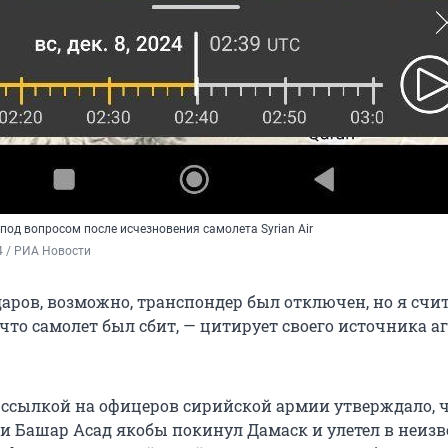
од вопросом после исчезновения самолета Syrian Air
24 / РИА Новости
даров, возможно, транспондер был отключен, но я счи
 что самолет был сбит, — цитирует своего источника а
со ссылкой на офицеров сирийской армии утверждало, 
и Башар Асад якобы покинул Дамаск и улетел в неиз