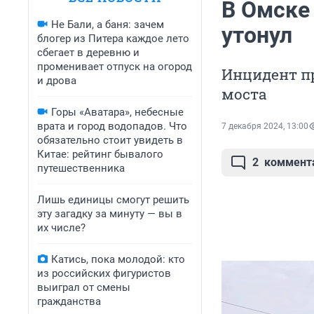
В Омске 
Не Бали, а баня: зачем
утонул
блогер из Питера каждое лето
сбегает в деревню и
променивает отпуск на огород
Инцидент пр
и дрова
моста
Горы «Аватара», небесные
врата и город водопадов. Что
7 декабря 2024, 13:00
обязательно стоит увидеть в
Китае: рейтинг бывалого
2
коммент
путешественника
Лишь единицы смогут решить
эту загадку за минуту — вы в
их числе?
Катись, пока молодой: кто
из российских фигуристов
выиграл от смены
гражданства