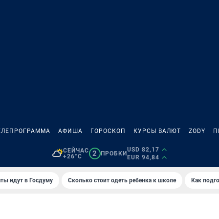
ЕЛЕПРОГРАММА
АФИША
ГОРОСКОП
КУРСЫ ВАЛЮТ
ZODY
П
USD 82,17
СЕЙЧАС
2
ПРОБКИ
+26°C
EUR 94,84
ты идут в Госдуму
Сколько стоит одеть ребенка к школе
Как подго