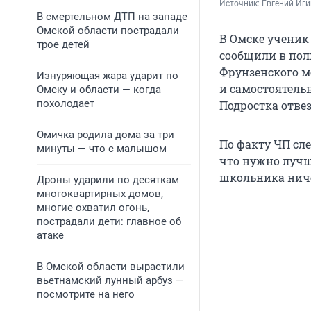
Источник: 
Евгений Иги
В смертельном ДТП на западе
Омской области пострадали
В Омске ученик 
трое детей
сообщили в пол
Фрунзенского мо
Изнуряющая жара ударит по
и самостоятель
Омску и области — когда
похолодает
Подростка отвез
Омичка родила дома за три
По факту ЧП сл
минуты — что с малышом
что нужно лучш
школьника ниче
Дроны ударили по десяткам
многоквартирных домов,
многие охватил огонь,
пострадали дети: главное об
атаке
В Омской области вырастили
вьетнамский лунный арбуз —
посмотрите на него