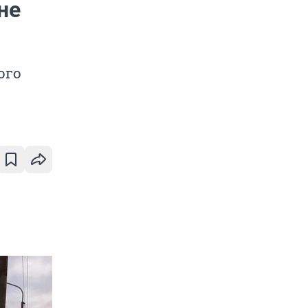
не
ого