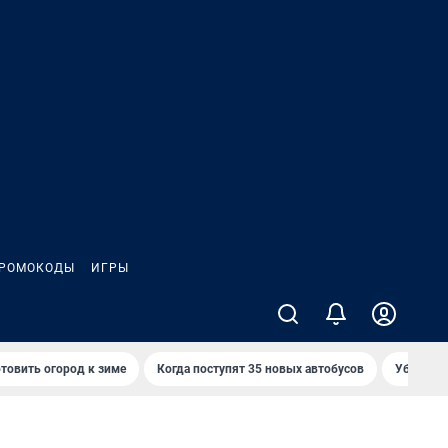
РОМОКОДЫ
ИГРЫ
товить огород к зиме
Когда поступят 35 новых автобусов
Убийца р