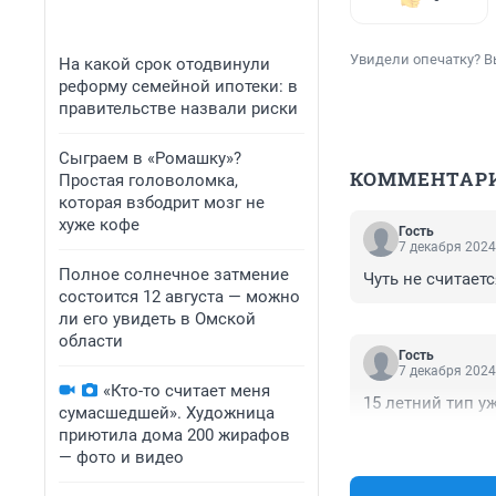
Увидели опечатку? В
На какой срок отодвинули
реформу семейной ипотеки: в
правительстве назвали риски
Сыграем в «Ромашку»?
КОММЕНТАР
Простая головоломка,
которая взбодрит мозг не
хуже кофе
Гость
7 декабря 2024
Полное солнечное затмение
Чуть не считаетс
состоится 12 августа — можно
ли его увидеть в Омской
области
Гость
7 декабря 2024
«Кто-то считает меня
15 летний тип у
сумасшедшей». Художница
приютила дома 200 жирафов
— фото и видео