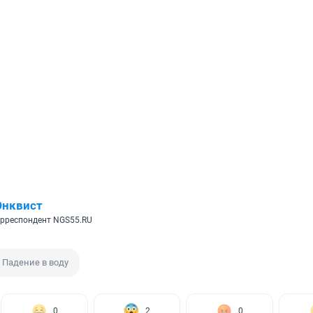
Энквист
рреспондент NGS55.RU
Падение в воду
0
2
0