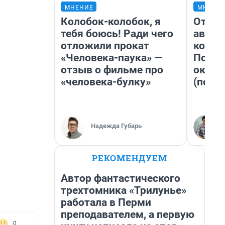
МНЕНИЕ
МНЕНИ
Колобок-колобок, я
От су
тебя боюсь! Ради чего
автоб
отложили прокат
конди
«Человека-паука» —
Почем
отзыв о фильме про
оказа
«человека-булку»
(почти
Надежда Губарь
РЕКОМЕНДУЕМ
Автор фантастического
трехтомника «Трилунье»
работала в Перми
преподавателем, а первую
0