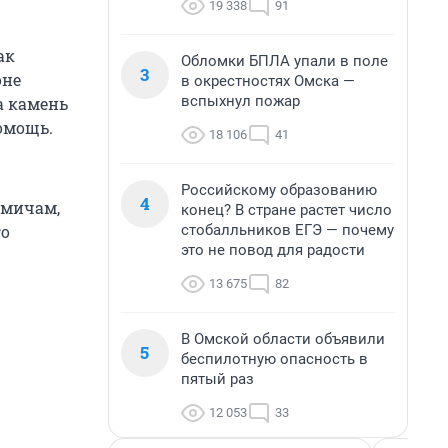
19 338
91
ак
Обломки БПЛА упали в поле
3
оне
в окрестностях Омска —
вспыхнул пожар
а камень
омощь.
18 106
41
Российскому образованию
4
омичам,
конец? В стране растет число
стобалльников ЕГЭ — почему
го
это не повод для радости
13 675
82
В Омской области объявили
5
беспилотную опасность в
пятый раз
12 053
33