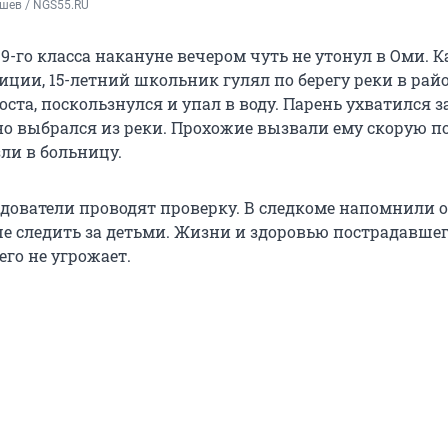
шев / NGS55.RU
9-го класса накануне вечером чуть не утонул в Оми. К
иции, 15-летний школьник гулял по берегу реки в рай
ста, поскользнулся и упал в воду. Парень ухватился з
но выбрался из реки. Прохожие вызвали ему скорую п
ли в больницу.
едователи проводят проверку. В следкоме напомнили 
е следить за детьми. Жизни и здоровью пострадавше
го не угрожает.