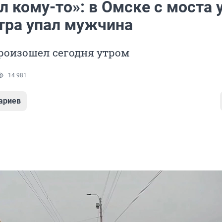
 кому-то»: в Омске с моста 
тра упал мужчина
роизошел сегодня утром
14 981
ариев