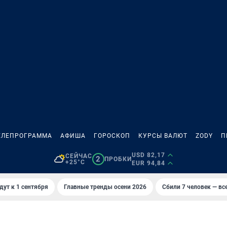
ЕЛЕПРОГРАММА
АФИША
ГОРОСКОП
КУРСЫ ВАЛЮТ
ZODY
П
USD 82,17
СЕЙЧАС
2
ПРОБКИ
+25°C
EUR 94,84
дут к 1 сентября
Главные тренды осени 2026
Сбили 7 человек — все