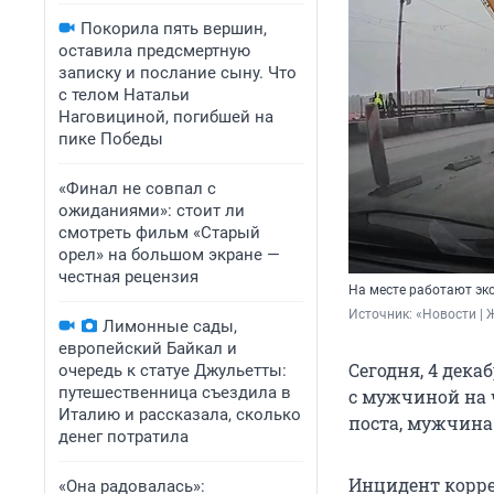
Покорила пять вершин,
оставила предсмертную
записку и послание сыну. Что
с телом Натальи
Наговициной, погибшей на
пике Победы
«Финал не совпал с
ожиданиями»: стоит ли
смотреть фильм «Старый
орел» на большом экране —
честная рецензия
На месте работают эк
Источник: 
«Новости | 
Лимонные сады,
европейский Байкал и
Сегодня, 4 дека
очередь к статуе Джульетты:
путешественница съездила в
с мужчиной на 
Италию и рассказала, сколько
поста, мужчина 
денег потратила
Инцидент корре
«Она радовалась»: