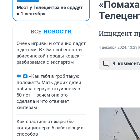
«Помахал
Мост у Телецентра не сдадут
Телецен
к 1 сентября
ВСЕ НОВОСТИ
Инцидент п
Очень игривы и отлично ладят
4 декабря 2024, 13:29
с детьми. В чём особенности
абиссинской породы кошек —
разбираемся с экспертом
9
коммент
«Как тебя в гроб такую
положат?» Мать двоих детей
набила первую татуировку в
50 лет — зачем она это
сделала и что отвечает
хейтерам
Как спастись от жары без
кондиционера: 5 работающих
способов