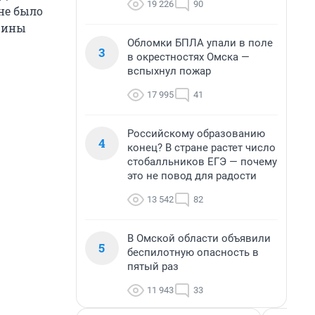
19 226
90
ине было
ичины
Обломки БПЛА упали в поле
3
в окрестностях Омска —
вспыхнул пожар
17 995
41
Российскому образованию
4
конец? В стране растет число
стобалльников ЕГЭ — почему
это не повод для радости
13 542
82
В Омской области объявили
5
беспилотную опасность в
пятый раз
11 943
33