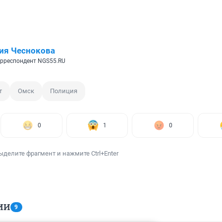
ия Чеснокова
рреспондент NGS55.RU
т
Омск
Полиция
0
1
0
ыделите фрагмент и нажмите Ctrl+Enter
ИИ
9