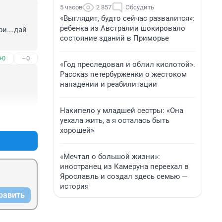
5 часов
2 857
Обсудить
«Выглядит, будто сейчас развалится»:
ребенка из Австралии шокировало
и….дай 
состояние зданий в Приморье
+0
–0
«Год преследовал и облил кислотой».
Рассказ петербурженки о жестоком
нападении и реабилитации
Накипело у младшей сестры: «Она
+8
–2
уехала жить, а я осталась быть
хорошей»
«Мечтал о большой жизни»:
иностранец из Камеруна переехал в
Ярославль и создал здесь семью —
история
равить