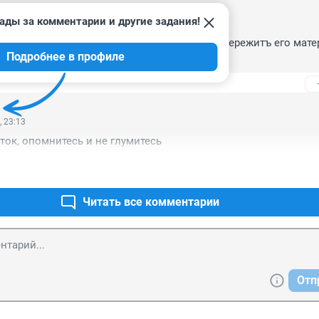
ады за комментарии и другие задания!
4, 19:30
 покончил жизнъ самоубийством, как это пережитъ его матер
Подробнее в профиле
выдержатъ».
, 23:13
ток, опомнитесь и не глумитесь
Читать все комментарии
Отп