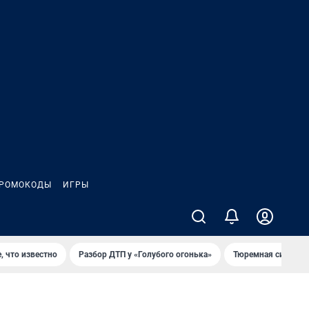
РОМОКОДЫ
ИГРЫ
, что известно
Разбор ДТП у «Голубого огонька»
Тюремная система