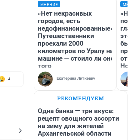
МНЕНИЕ
МНЕНИ
«Нет некрасивых
«Нико
городов, есть
побед
недофинансированные».
главн
Путешественники
этого
проехали 2000
бьет 
километров по Уралу на
прока
машине — стоило ли оно
отзыв
того
Нолан
Екатерина Литкевич
4
РЕКОМЕНДУЕМ
Одна банка — три вкуса:
рецепт овощного ассорти
на зиму для жителей
Архангельской области