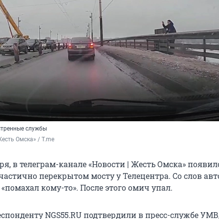
стренные службы
Жесть Омска» / T.me
бря, в телеграм-канале «Новости | Жесть Омска» появил
частично перекрытом мосту у Телецентра. Со слов авт
«помахал кому-то». После этого омич упал.
спонденту NGS55.RU подтвердили в пресс-службе УМВ