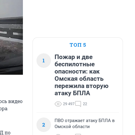
ТОП 5
Пожар и две
1
беспилотные
опасности: как
Омская область
пережила вторую
атаку БПЛА
ось видео
29 497
22
ора
ПВО отражает атаку БПЛА в
2
Омской области
Д по