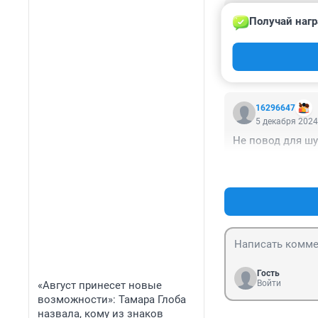
Гость
Получай нагр
10 декабря 202
Молодой человек
Бог ей всё это 
16296647
5 декабря 2024
Не повод для шу
Гость
Войти
«Август принесет новые
возможности»: Тамара Глоба
назвала, кому из знаков