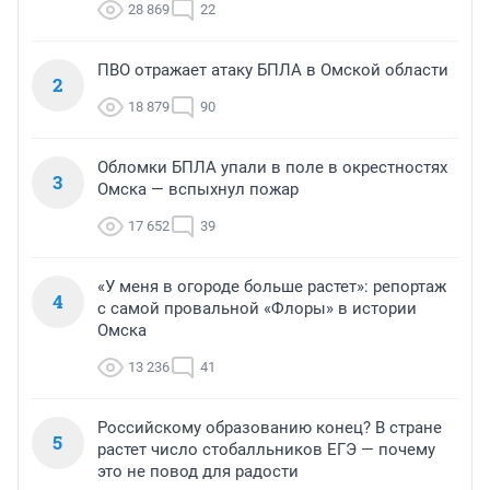
28 869
22
ПВО отражает атаку БПЛА в Омской области
2
18 879
90
Обломки БПЛА упали в поле в окрестностях
3
Омска — вспыхнул пожар
17 652
39
«У меня в огороде больше растет»: репортаж
4
с самой провальной «Флоры» в истории
Омска
13 236
41
Российскому образованию конец? В стране
5
растет число стобалльников ЕГЭ — почему
это не повод для радости