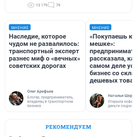
13 179
79
МНЕНИЕ
МНЕНИЕ
Наследие, которое
«Покупаешь ко
чудом не развалилось:
мешке»:
транспортный эксперт
предпринимат
разнес миф о «вечных»
рассказала, как
советских дорогах
самом деле ус
бизнес со скл
дешевых това
Олег Арефьев
Наталья Шорох
Блогер, предприниматель,
владелец в транспортном
Открыла кофейн
бизнесе
деньги соцразв
РЕКОМЕНДУЕМ