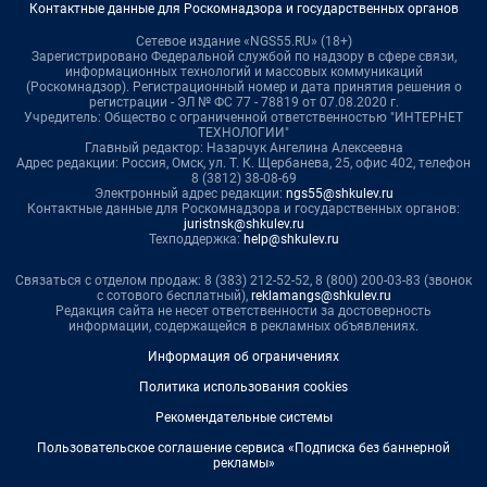
Контактные данные для Роскомнадзора и государственных органов
Сетевое издание «NGS55.RU» (18+)
Зарегистрировано Федеральной службой по надзору в сфере связи,
информационных технологий и массовых коммуникаций
(Роскомнадзор). Регистрационный номер и дата принятия решения о
регистрации - ЭЛ № ФС 77 - 78819 от 07.08.2020 г.
Учредитель: Общество с ограниченной ответственностью "ИНТЕРНЕТ
ТЕХНОЛОГИИ"
Главный редактор: Назарчук Ангелина Алексеевна
Адрес редакции: Россия, Омск, ул. Т. К. Щербанева, 25, офис 402, телефон
8 (3812) 38-08-69
Электронный адрес редакции:
ngs55@shkulev.ru
Контактные данные для Роскомнадзора и государственных органов:
juristnsk@shkulev.ru
Техподдержка:
help@shkulev.ru
Связаться с отделом продаж: 8 (383) 212-52-52, 8 (800) 200-03-83 (звонок
с сотового бесплатный),
reklamangs@shkulev.ru
Редакция сайта не несет ответственности за достоверность
информации, содержащейся в рекламных объявлениях.
Информация об ограничениях
Политика использования cookies
Рекомендательные системы
Пользовательское соглашение сервиса «Подписка без баннерной
рекламы»