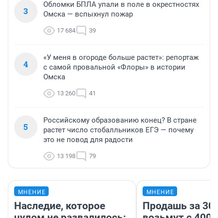
Обломки БПЛА упали в поле в окрестностях
3
Омска — вспыхнул пожар
17 684
39
«У меня в огороде больше растет»: репортаж
4
с самой провальной «Флоры» в истории
Омска
13 260
41
Российскому образованию конец? В стране
5
растет число стобалльников ЕГЭ — почему
это не повод для радости
13 198
79
МНЕНИЕ
МНЕНИЕ
Наследие, которое
Продашь за 300
чудом не развалилось:
возьмут с 4000