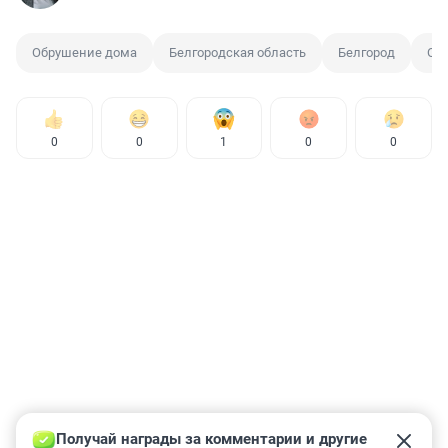
Обрушение дома
Белгородская область
Белгород
Обс
0
0
1
0
0
Получай награды за комментарии и другие 