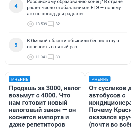
Российскому образованию конец? В стране
4
растет число стобалльников ЕГЭ — почему
это не повод для радости
13 539
82
В Омской области объявили беспилотную
5
опасность в пятый раз
11 941
33
МНЕНИЕ
МНЕНИЕ
Продашь за 3000, налог
От сусликов до
возьмут с 4000. Что
автобусов с
нам готовит новый
кондиционерам
налоговый закон — он
Почему Красно
коснется импорта и
оказался круч
даже репетиторов
(почти во всём