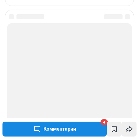
Связаться с отделом продаж: 8 (383) 212-52-52, 8 (800) 200-03-83 (звонок
с сотового бесплатный),
reklamangs@shkulev.ru
Редакция сайта не несет ответственности за достоверность
информации, содержащейся в рекламных объявлениях.
Информация об ограничениях
Политика использования cookies
Рекомендательные системы
Пользовательское соглашение сервиса «Подписка без баннерной
рекламы»
Политика конфиденциальности и обработки персональных данных и
правила использования сайта
© ООО «Сеть городских порталов»
© ООО «Интернет Технологии»
4
Комментарии