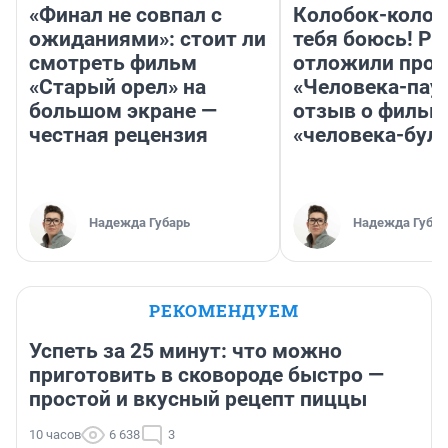
«Финал не совпал с
Колобок-колобо
ожиданиями»: стоит ли
тебя боюсь! Ра
смотреть фильм
отложили прок
«Старый орел» на
«Человека-пау
большом экране —
отзыв о фильм
честная рецензия
«человека-бул
Надежда Губарь
Надежда Губар
РЕКОМЕНДУЕМ
Успеть за 25 минут: что можно
приготовить в сковороде быстро —
простой и вкусный рецепт пиццы
10 часов
6 638
3