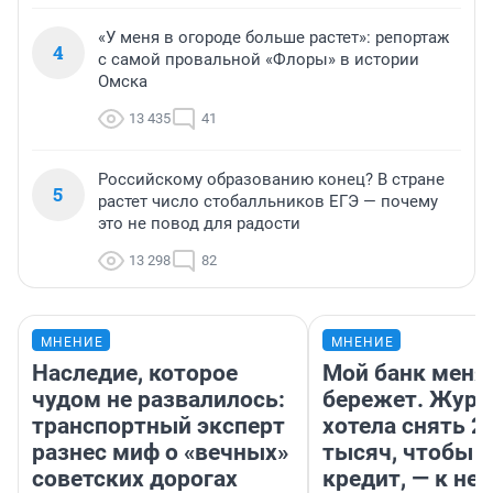
«У меня в огороде больше растет»: репортаж
4
с самой провальной «Флоры» в истории
Омска
13 435
41
Российскому образованию конец? В стране
5
растет число стобалльников ЕГЭ — почему
это не повод для радости
13 298
82
МНЕНИЕ
МНЕНИЕ
Наследие, которое
Мой банк меня
чудом не развалилось:
бережет. Журн
транспортный эксперт
хотела снять 2
разнес миф о «вечных»
тысяч, чтобы п
советских дорогах
кредит, — к не