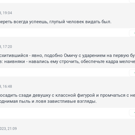
, 19:04
мереть всегда успеешь, глупый человек видать был.
, 17:20
схитившийся - явно, подобно Омичу с ударением на первую бук
: наивняки - навались ему строчить, обеспечьте кадра мелоч
, 16:48
осадить сзади девушку с классной фигурой и промчаться с ней
поднимая пыль и ловя завистливые взгляды.
023, 21:09