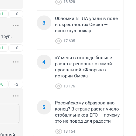
18 828
+1
–0
Обломки БПЛА упали в поле
3
в окрестностях Омска —
вспыхнул пожар
 труп.
17 605
+1
–0
«У меня в огороде больше
4
растет»: репортаж с самой
провальной «Флоры» в
истории Омска
+0
–2
13 176
Российскому образованию
5
конец? В стране растет число
стобалльников ЕГЭ — почему
это не повод для радости
13 154
обгоняй.