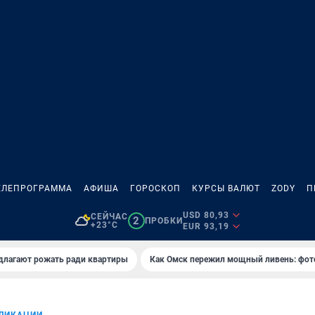
ЕЛЕПРОГРАММА
АФИША
ГОРОСКОП
КУРСЫ ВАЛЮТ
ZODY
П
USD 80,93
СЕЙЧАС
2
ПРОБКИ
+23°C
EUR 93,19
длагают рожать ради квартиры
Как Омск пережил мощный ливень: фот