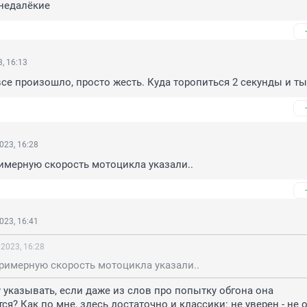
 недалёкие
, 16:13
все произошло, просто жесть. Куда торопиться 2 секунды и ты
023, 16:28
имерную скорость мотоцикла указали..
023, 16:41
 2023, 16:28
римерную скорость мотоцикла указали..
у указывать, если даже из слов про попытку обгона она 
ся? Как по мне, здесь достаточно и классики: не уверен - не 