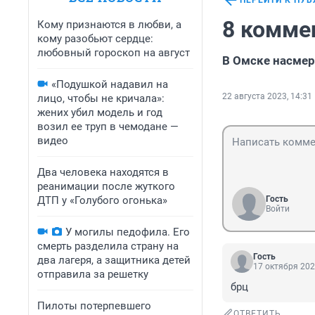
ПЕРЕЙТИ К ПУ
8 комме
Кому признаются в любви, а
кому разобьют сердце:
любовный гороскоп на август
В Омске насмер
«Подушкой надавил на
22 августа 2023, 14:31
лицо, чтобы не кричала»:
жених убил модель и год
возил ее труп в чемодане —
видео
Два человека находятся в
реанимации после жуткого
ДТП у «Голубого огонька»
Гость
Войти
У могилы педофила. Его
смерть разделила страну на
Гость
два лагеря, а защитника детей
17 октября 202
отправила за решетку
брц
Пилоты потерпевшего
ОТВЕТИТЬ