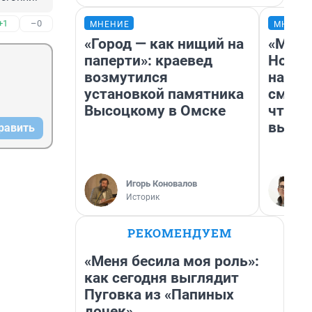
+1
–0
МНЕНИЕ
МНЕНИ
«Город — как нищий на
«Мы в
паперти»: краевед
Нолан
возмутился
настр
установкой памятника
смотр
Высоцкому в Омске
чтобы
выгля
равить
Игорь Коновалов
Историк
РЕКОМЕНДУЕМ
«Меня бесила моя роль»:
как сегодня выглядит
Пуговка из «Папиных
дочек»