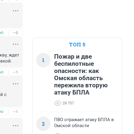
+0
–0
ТОП 5
ву, ждет 
Пожар и две
1
евкой.
беспилотные
опасности: как
+0
–1
Омская область
пережила вторую
атаку БПЛА
 с 
28 757
+0
–1
ПВО отражает атаку БПЛА в
2
Омской области