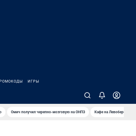
РОМОКОДЫ
ИГРЫ
о
Омич получил черепно-мозговую на ОНПЗ
Кафе на Левобережье в