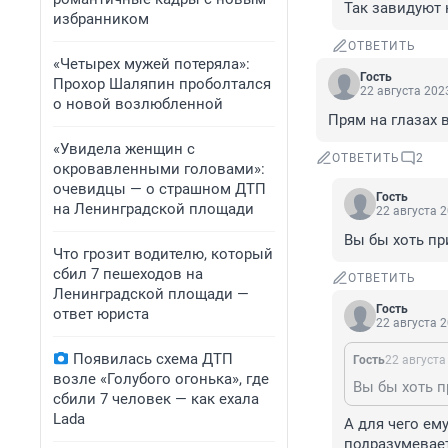
Так завидуют
избранником
ОТВЕТИТЬ
«Четырех мужей потеряла»:
Гость
Прохор Шаляпин проболтался
22 августа 2023
о новой возлюбленной
Прям на глазах 
«Увидела женщин с
ОТВЕТИТЬ
2
окровавленными головами»:
очевидцы — о страшном ДТП
Гость
на Ленинградской площади
22 августа 2
Вы бы хоть пр
Что грозит водителю, который
сбил 7 пешеходов на
ОТВЕТИТЬ
Ленинградской площади —
Гость
ответ юриста
22 августа 2
Появилась схема ДТП
Гость
22 августа
возле «Голубого огонька», где
Вы бы хоть п
сбили 7 человек — как ехала
Lada
А для чего ем
подразумевает