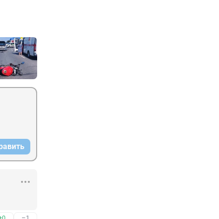
равить
+0
–1