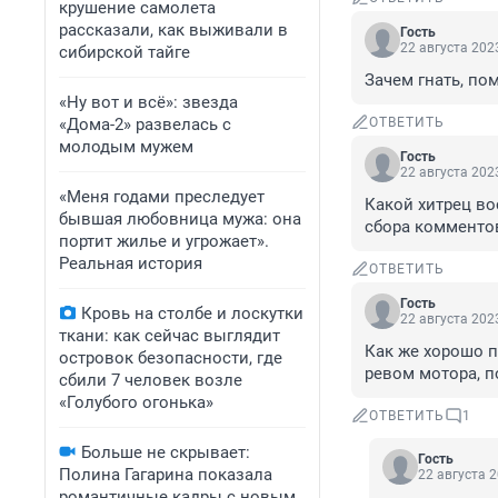
крушение самолета
рассказали, как выживали в
Гость
22 августа 2023
сибирской тайге
Зачем гнать, по
«Ну вот и всё»: звезда
«Дома-2» развелась с
ОТВЕТИТЬ
молодым мужем
Гость
22 августа 2023
«Меня годами преследует
Какой хитрец во
бывшая любовница мужа: она
сбора комментов
портит жилье и угрожает».
Реальная история
ОТВЕТИТЬ
Гость
Кровь на столбе и лоскутки
22 августа 2023
ткани: как сейчас выглядит
Как же хорошо п
островок безопасности, где
ревом мотора, 
сбили 7 человек возле
«Голубого огонька»
ОТВЕТИТЬ
1
Больше не скрывает:
Гость
Полина Гагарина показала
22 августа 2
романтичные кадры с новым