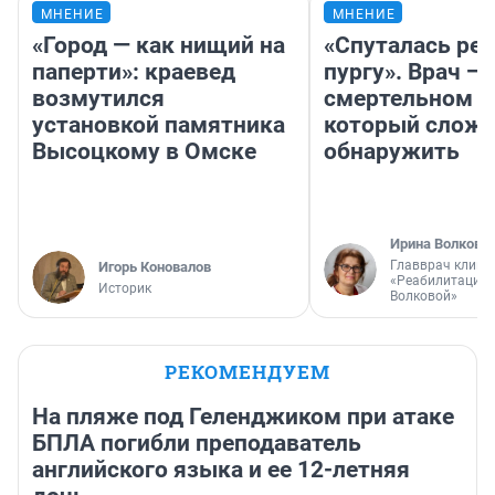
МНЕНИЕ
МНЕНИЕ
«Город — как нищий на
«Спуталась реч
паперти»: краевед
пургу». Врач — 
возмутился
смертельном д
установкой памятника
который слож
Высоцкому в Омске
обнаружить
Ирина Волкова
Главврач клини
Игорь Коновалов
«Реабилитация 
Историк
Волковой»
РЕКОМЕНДУЕМ
На пляже под Геленджиком при атаке
БПЛА погибли преподаватель
английского языка и ее 12-летняя