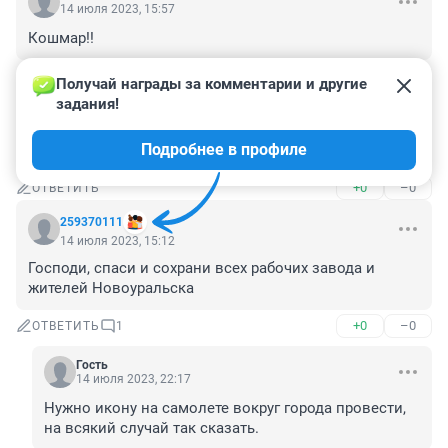
14 июля 2023, 15:57
Кошмар!!
+0
–0
ОТВЕТИТЬ
Получай награды за комментарии и другие 
задания!
Гость
14 июля 2023, 15:40
Подробнее в профиле
Бавовна
+0
–0
ОТВЕТИТЬ
259370111
14 июля 2023, 15:12
Господи, спаси и сохрани всех рабочих завода и 
жителей Новоуральска
+0
–0
ОТВЕТИТЬ
1
Гость
14 июля 2023, 22:17
Нужно икону на самолете вокруг города провести, 
на всякий случай так сказать.