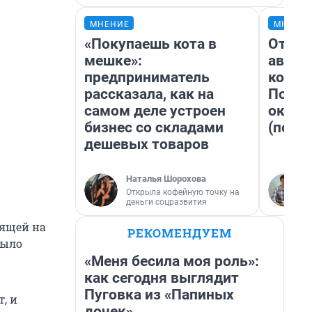
МНЕНИЕ
МНЕНИ
«Покупаешь кота в
От су
мешке»:
автоб
предприниматель
конди
рассказала, как на
Почем
самом деле устроен
оказа
бизнес со складами
(почти
дешевых товаров
Наталья Шорохова
Открыла кофейную точку на
деньги соцразвития
оящей на
РЕКОМЕНДУЕМ
было
«Меня бесила моя роль»:
как сегодня выглядит
Пуговка из «Папиных
, и
дочек»