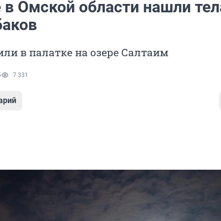
 в Омской области нашли тел
баков
ли в палатке на озере Салтаим
5
7 331
арий