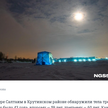
а
пова
зере Салтаим в Крутинском районе обнаружили тела тр
было 43 года, второму — 59 лет, третьему — 60 лет. Ка