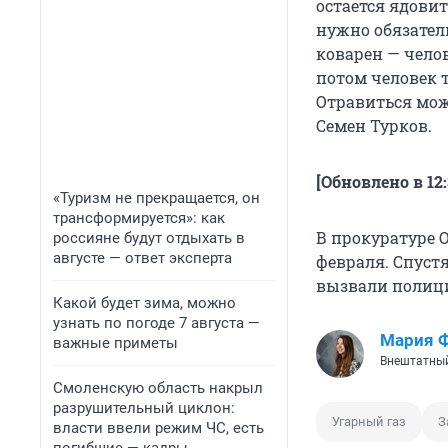
остается ядовит
нужно обязател
коварен — челов
потом человек т
Отравиться мож
Семен Турков.
[Обновлено в 12:
«Туризм не прекращается, он
трансформируется»: как
В прокуратуре О
россияне будут отдыхать в
августе — ответ эксперта
февраля. Спустя
вызвали полиц
Какой будет зима, можно
узнать по погоде 7 августа —
Мария 
важные приметы
Внештатный
Смоленскую область накрыл
разрушительный циклон:
Угарный газ
З
власти ввели режим ЧС, есть