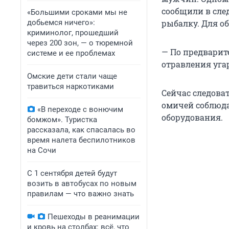
сообщили в сле
«Большими сроками мы не
добьемся ничего»:
рыбалку. Для об
криминолог, прошедший
через 200 зон, — о тюремной
— По предварит
системе и ее проблемах
отравления уга
Омские дети стали чаще
травиться наркотиками
Сейчас следова
омичей соблюда
«В переходе с вонючим
оборудования.
бомжом». Туристка
рассказала, как спасалась во
время налета беспилотников
на Сочи
С 1 сентября детей будут
возить в автобусах по новым
правилам — что важно знать
Пешеходы в реанимации
и кровь на столбах: всё, что