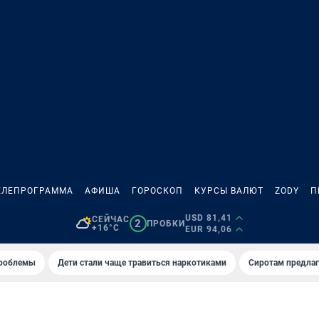
ЕЛЕПРОГРАММА
АФИША
ГОРОСКОП
КУРСЫ ВАЛЮТ
ZODY
П
USD 81,41
СЕЙЧАС
2
ПРОБКИ
+16°C
EUR 94,06
проблемы
Дети стали чаще травиться наркотиками
Сиротам предла