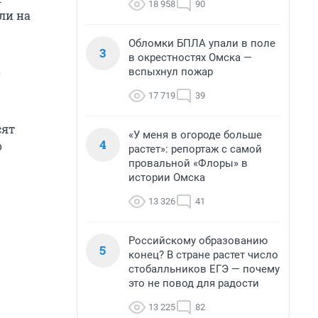
18 958
90
ли на
Обломки БПЛА упали в поле
3
в окрестностях Омска —
о
вспыхнул пожар
17 719
39
сят
«У меня в огороде больше
4
о
растет»: репортаж с самой
провальной «Флоры» в
истории Омска
13 326
41
Российскому образованию
5
конец? В стране растет число
стобалльников ЕГЭ — почему
это не повод для радости
13 225
82