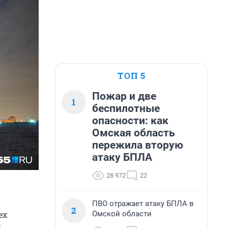
ТОП 5
Пожар и две
1
беспилотные
опасности: как
Омская область
пережила вторую
атаку БПЛА
28 972
22
ПВО отражает атаку БПЛА в
2
Омской области
ех
к