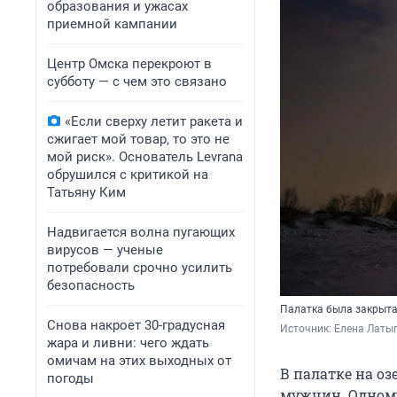
образования и ужасах
приемной кампании
Центр Омска перекроют в
субботу — с чем это связано
«Если сверху летит ракета и
сжигает мой товар, то это не
мой риск». Основатель Levrana
обрушился с критикой на
Татьяну Ким
Надвигается волна пугающих
вирусов — ученые
потребовали срочно усилить
безопасность
Палатка была закрыт
Снова накроет 30-градусная
Источник: 
Елена Латы
жара и ливни: чего ждать
омичам на этих выходных от
В палатке на о
погоды
мужчин. Одному 