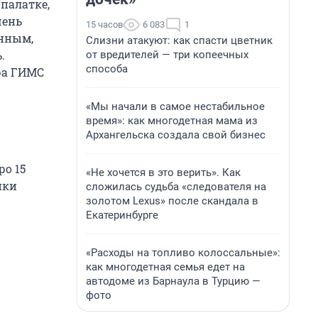
 палатке,
чень
15 часов
6 083
1
онным,
Слизни атакуют: как спасти цветник
.
от вредителей — три копеечных
способа
ра ГИМС
«Мы начали в самое нестабильное
время»: как многодетная мама из
Архангельска создала свой бизнес
ро 15
«Не хочется в это верить». Как
ики
сложилась судьба «следователя на
золотом Lexus» после скандала в
Екатеринбурге
«Расходы на топливо колоссальные»:
как многодетная семья едет на
автодоме из Барнаула в Турцию —
фото