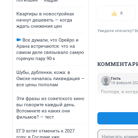
погибшие — кадры
Квартиры в новостройках
0
начнут дешеветь — когда
ждать снижения цен
Увидели опечатку? В
Все думали, что Орейро и
Арана встречаются: что на
самом деле связывало самую
горячую пару 90-х
КОММЕНТАР
Шубы, дубленки, кожа: в
Омске началась ликвидация —
Гость
18 февраля 202
все цены пополам
Господи, и когд
Эти фразы из советского кино
вы говорите каждый день.
Вспомните из каких они
фильмов? — тест
ЕГЭ хотят отменить к 2027
году: в Госдуме уже