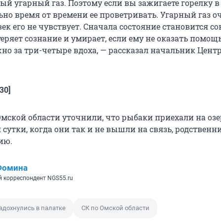
ый угарный газ. Поэтому если вы зажигаете горелку в
ьно время от времени ее проветривать. Угарный газ о
ек его не чувствует. Сначала состояние становится с
еряет сознание и умирает, если ему не оказать помощь
но за три-четыре вдоха, — рассказал начальник Цент
30]
мской области уточнили, что рыбаки приехали на озе
 сутки, когда они так и не вышли на связь, родственн
ию.
Фомина
 корреспондент NGS55.ru
адохнулись в палатке
СК по Омской области