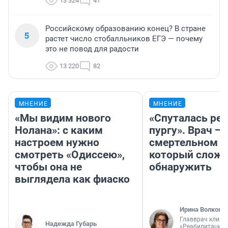
13 324
41
Российскому образованию конец? В стране
5
растет число стобалльников ЕГЭ — почему
это не повод для радости
13 220
82
МНЕНИЕ
МНЕНИЕ
«Мы видим нового
«Спуталась реч
Нолана»: с каким
пургу». Врач — 
настроем нужно
смертельном д
смотреть «Одиссею»,
который слож
чтобы она не
обнаружить
выглядела как фиаско
Ирина Волкова
Главврач клини
Надежда Губарь
«Реабилитация 