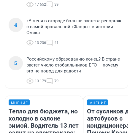
17 652
39
«У меня в огороде больше растет»: репортаж
4
с самой провальной «Флоры» в истории
Омска
13 236
41
Российскому образованию конец? В стране
5
растет число стобалльников ЕГЭ — почему
это не повод для радости
13 179
79
МНЕНИЕ
МНЕНИЕ
Тепло для бюджета, но
От сусликов до
холодно в салоне
автобусов с
зимой. Водитель 13 лет
кондиционерам
ездит на электрокаре:
Почему Красно