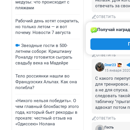
нельзя. Для ког
медузы: что происходит с
отвечать за сво
пляжами
ОТВЕТИТЬ
Рабочий день хотят сократить,
Гость
но только летом — и вот
Получай наград
15 января 2020
почему. Новости 7 августа
Вот закидайте м
некоторым перес
Звездные гости в 500-
летнем соборе: Криштиану
ОТВЕТИТЬ
Роналду готовится сыграть
свадьбу века на Мадейре
Олег23
15 января 2020
Тело россиянки нашли во
С какого перепу
Французских Альпах. Как она
для тренировок 
погибла?
а не для спуска
следовать такой
«Никого нельзя победить». О
табличку "прыгат
чем главный блокбастер этого
адвокат потом п
года, который бьет рекорды в
прокате: честный отзыв на
ОТВЕТИТЬ
«Одиссею» Нолана
Гость