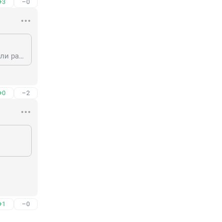
+3
–0
Михаил Шкалет, а люди почему не хотят жить , в данном случае отдыхать или развлекаться, не знаю как назвать это катание, по правилам, а в конечном счете по законам? Написано: кататься запрещено! Почему заграницей если так написано то это строго выполняется, а для наших людей море по колено везде. И вообще, женщина в таком возрасте и кататься с горки, более чем странно...
+0
–2
+1
–0