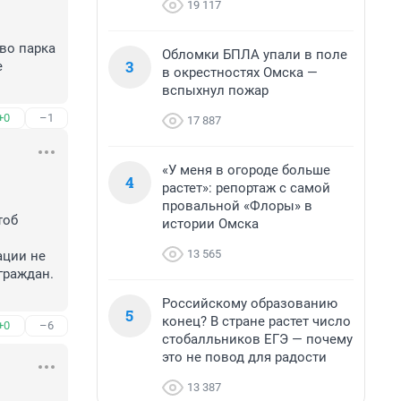
19 117
во парка 
Обломки БПЛА упали в поле
3
 
в окрестностях Омска —
вспыхнул пожар
+0
–1
17 887
«У меня в огороде больше
4
растет»: репортаж с самой
провальной «Флоры» в
об 
истории Омска
13 565
ции не 
раждан. 
Российскому образованию
5
конец? В стране растет число
+0
–6
стобалльников ЕГЭ — почему
это не повод для радости
13 387