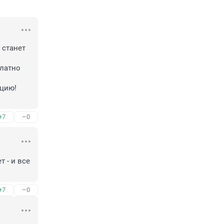
 станет 
латно 
ию! 

+7
–0
- и все 
+7
–0