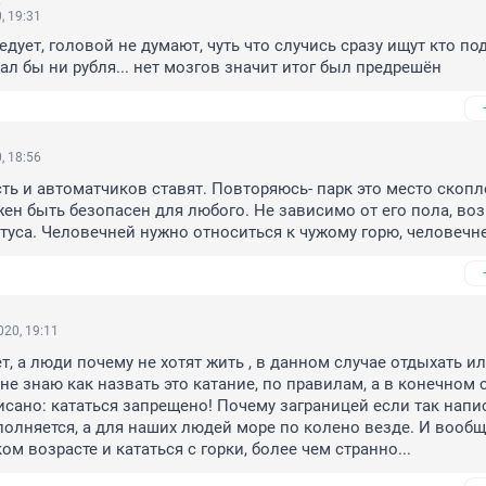
, 19:31
едует, головой не думают, чуть что случись сразу ищут кто пода
дал бы ни рубля... нет мозгов значит итог был предрешён
, 18:56
сть и автоматчиков ставят. Повторяюсь- парк это место скопл
ен быть безопасен для любого. Не зависимо от его пола, возр
туса. Человечней нужно относиться к чужому горю, человечне
20, 19:11
, а люди почему не хотят жить , в данном случае отдыхать ил
не знаю как назвать это катание, по правилам, а в конечном с
сано: кататься запрещено! Почему заграницей если так напис
полняется, а для наших людей море по колено везде. И вообще
ом возрасте и кататься с горки, более чем странно...