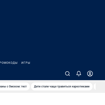
РОМОКОДЫ
ИГРЫ
заны с Омском: тест
Дети стали чаще травиться наркотиками
Появя