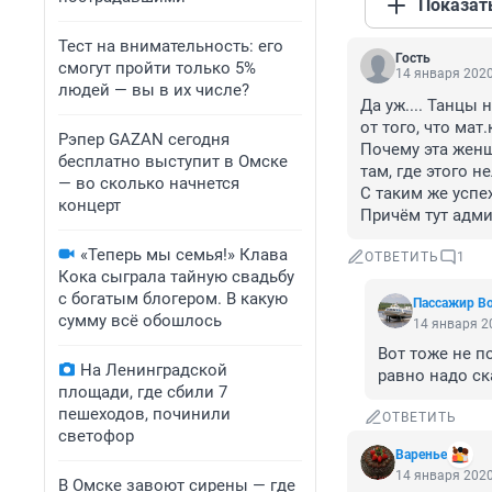
Показат
Тест на внимательность: его
Гость
смогут пройти только 5%
14 января 2020
людей — вы в их числе?
Да уж.... Танцы н
от того, что мат
Рэпер GAZAN сегодня
Почему эта женщ
бесплатно выступит в Омске
там, где этого н
— во сколько начнется
С таким же успе
концерт
Причём тут адми
«Теперь мы семья!» Клава
ОТВЕТИТЬ
1
Кока сыграла тайную свадьбу
с богатым блогером. В какую
Пассажир В
сумму всё обошлось
14 января 20
Вот тоже не п
На Ленинградской
равно надо ск
площади, где сбили 7
пешеходов, починили
ОТВЕТИТЬ
светофор
Варенье
14 января 2020
В Омске завоют сирены — где