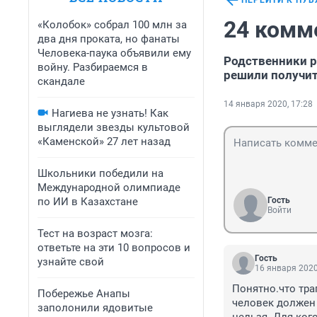
ПЕРЕЙТИ К ПУ
24 комм
«Колобок» собрал 100 млн за
два дня проката, но фанаты
Человека-паука объявили ему
Родственники р
войну. Разбираемся в
решили получи
скандале
14 января 2020, 17:28
Нагиева не узнать! Как
выглядели звезды культовой
«Каменской» 27 лет назад
Школьники победили на
Международной олимпиаде
по ИИ в Казахстане
Гость
Войти
Тест на возраст мозга:
ответьте на эти 10 вопросов и
Гость
узнайте свой
16 января 2020
Понятно.что тра
Побережье Анапы
человек должен 
заполонили ядовитые