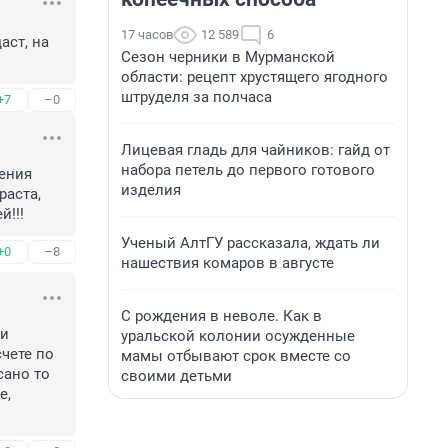
17 часов
12 589
6
ст, на 
Сезон черники в Мурманской
области: рецепт хрустящего ягодного
штруделя за полчаса
+7
–0
Лицевая гладь для чайников: гайд от
набора петель до первого готового
ения 
изделия
аста, 
й!!!
Ученый АлтГУ рассказала, ждать ли
+0
–8
нашествия комаров в августе
С рождения в неволе. Как в
и 
уральской колонии осужденные
чете по 
мамы отбывают срок вместе со
ано то 
своими детьми
, 