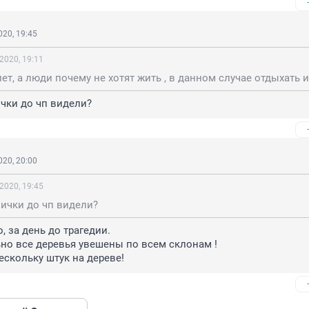
20, 19:45
2020, 19:11
ички до чп видели?
20, 20:00
2020, 19:45
лички до чп видели?
, за день до трагедии.

но все деревья увешены по всем склонам !

нескольку штук на дереве!