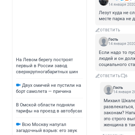
14 января 2020
Лезут куда не сл
месте парка не 
ОТВЕТИТЬ
Гость
14 января 2020
Если надо то пу
людей и он долж
На Левом берегу построят
социального ста
первый в России завод
сверхкрупногабаритных шин
ОТВЕТИТЬ
6
Двух омичей не пустили на
Гость
борт самолета — причина
14 января 20
Михаил Шкалет
В Омской области подняли
развлекаться, 
тарифы на проезд в автобусах
законам? Напи
это строго вы
Всю Москву напугал
женщина в так
загадочный взрыв: его звук