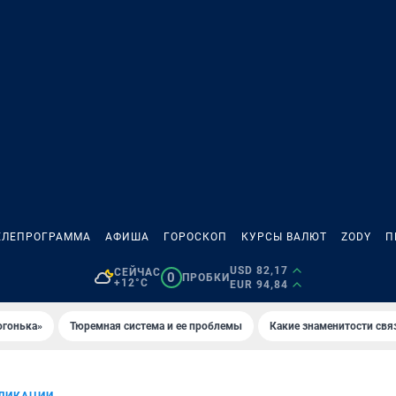
ЕЛЕПРОГРАММА
АФИША
ГОРОСКОП
КУРСЫ ВАЛЮТ
ZODY
П
USD 82,17
СЕЙЧАС
0
ПРОБКИ
+12°C
EUR 94,84
огонька»
Тюремная система и ее проблемы
Какие знаменитости свя