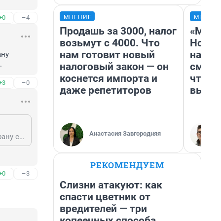
МНЕНИЕ
МНЕНИ
+0
–4
Продашь за 3000, налог
«Мы в
возьмут с 4000. Что
Нолан
нам готовит новый
настр
ну 
.
налоговый закон — он
смотр
коснется импорта и
чтобы
+3
–0
даже репетиторов
выгля
Анастасия Завгородняя
Вымя, так давайте каждый склон или овраг посыпать, огораживать или охрану ставить, чтоб вам было понятно, что это опасно. если голова не соображает.
РЕКОМЕНДУЕМ
+0
–3
Слизни атакуют: как
спасти цветник от
вредителей — три
копеечных способа