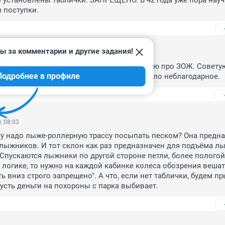
о установлены таблички. ЗАПРЕЩЕНО. В 42 года уже пора науч
и поступки.
ы за комментарии и другие задания!
, 13:57
еня тапками, но у Шнура есть клип на песню про ЗОЖ. Советую
Подробнее в профиле
матривать регулярно. Хотя советовать дело неблагодарное.
, 08:03
гу надо лыже-роллерную трассу посыпать песком? Она предна
лыжников. И тот склон как раз предназначен для подъёма лы
. Спускаются лыжники по другой стороне петли, более пологой.
 логике, то нужно на каждой кабинке колеса обозрения вешат
ь вниз строго запрещено". А что, если нет таблички, будем пры
усть деньги на похороны с парка выбивает.