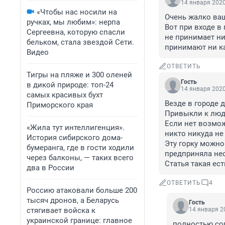
14 января 2020
«Чтобы нас носили на
Очень жалко ваш
ручках, мы любим»: нерпа
Вот при входе в
Сергеевна, которую спасли
не принимает ни
бельком, стала звездой Сети.
принимают ни к
Видео
ОТВЕТИТЬ
Тигры на пляже и 300 оленей
Гость
в дикой природе: топ-24
14 января 2020
самых красивых бухт
Везде в городе 
Приморского края
Привыкли к людя
Если нет возмож
«Жила тут интеллигенция».
никто никуда не 
История сибирского дома-
Эту горку можно
бумеранга, где в гости ходили
предприняла нео
через балконы, — таких всего
Статья такая ест
два в России
ОТВЕТИТЬ
4
Россию атаковали больше 200
тысяч дронов, а Беларусь
Гость
стягивает войска к
14 января 20
украинской границе: главное
полностью со