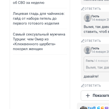
об СВО за неделю
ОТВЕТИТЬ
Лицевая гладь для чайников:
Гость
гайд от набора петель до
14 января 20
первого готового изделия
Вымя, так дав
ставить, чтоб
Самый сексуальный мужчина
Турции: чем Омер из
ОТВЕТИТЬ
«Клюквенного щербета»
покорил женщин
Гость
14 января 20
Гость
14 января 
давайте!
ОТВЕТИТЬ
Показат
Ука😎