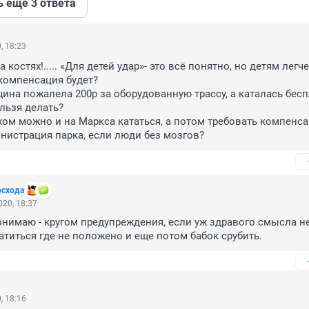
ь ещё 3 ответа
, 18:23
а костях!..... «Для детей удар»- это всё понятно, но детям легче
.компенсация будет? 

ина пожалела 200р за оборудованную трассу, а каталась бесп
ельзя делать?

хом можно и на Маркса кататься, а потом требовать компенсац
нистрация парка, если люди без мозгов?
осхода
20, 18:37
онимаю - кругом предупреждения, если уж здравого смысла нет 
атиться где не положено и еще потом бабок срубить.
, 18:16