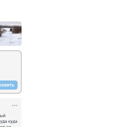
равить
ый 
уда куда 