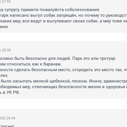
, 21:53
у супругу, примити пожалуйста соболезнования.

 парк написано выгул собак запрещён, но почему то руководст
каких мер, все ведут и выгуливают своих собак..а мер тоже не
аких
, 20:39
должно быть безопасно для людей. Парк это или тротуар.

м относиться, как к баранам.

ности сделать безопасным место, огородить это место так, чт
лез.

 было засыпать мелкой щебенкой, песком. Иначе, администра
бходимых мер, отвечающих безопасности жизни и здоровья г
ь в УК РФ.
20, 20:44
гласен!