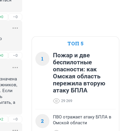
иться 
+0
–0
 
ТОП 5
Пожар и две
+0
–0
1
беспилотные
опасности: как
Омская область
значена 
пережила вторую
жников, 
атаку БПЛА
 Если 
ь 
29 269
гать, а 
ПВО отражает атаку БПЛА в
+2
–0
2
Омской области