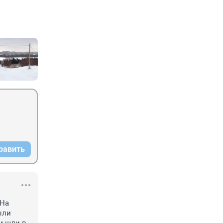
равить
На 
ли 