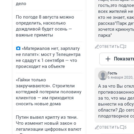
дело
гость,это подло
всех жителей не 
По погоде 8 августа можно
кто не знает, к
определить, насколько
рассказ"Парк дет
дождливой будет осень —
хочется крикнуть
важные приметы
парка"
ОТВЕТИТЬ
2
«Материалов нет, зарплату
не платят»: мост у Телецентра
Показат
не сдадут к 1 сентября — что
происходит на объекте
Гость
6 января 2020,
«Гайки только
закручиваются». Строители
А за что Вы отк
коттеджей потеряли половину
противозаконног
клиентов — им приходится
за то, что мы д
сносить новые дома
вынести на обс
области? До сег
плодотворное с
Путин вывел крипту из тени.
Что изменит новый закон о
ОТВЕТИТЬ
5
легализации цифровых валют