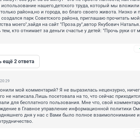
е использование нашего,детского труда, который мы вложили 
только района,но и города, во благо своего живота. Низко и п
ак создался парк Советского района, приглашаю прочитать мой 
ства моего",зайдя на сайт "Проза.ру",автор Якубович Наталья. 
 тем, кто отнимает за деньги счастье у детей: "Прочь руки от м
ь ещё 2 ответа
 20:29
лонили мой комментарий? Я не выразилась нецензурно, ничег
о не написала.Лишь посетовала на то, что сейчас приходится
елали для бесплатного пользования. Мне что, свой комментари
уждение в Главное управление информационной политики Омс
одняшнего дня у нас с Вами было полное взаимопонимание и 
отрудничество.