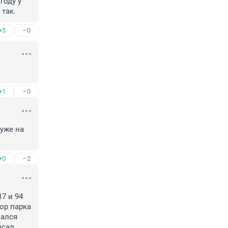
оду у 
 так.
+5
–0
+1
–0
же на 
+0
–2
 и 94 
р парка 
ался 
сал 