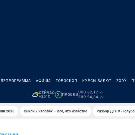
ЕЛЕПРОГРАММА
АФИША
ГОРОСКОП
КУРСЫ ВАЛЮТ
ZODY
П
USD 82,17
СЕЙЧАС
2
ПРОБКИ
+25°C
EUR 94,84
ени 2026
Сбили 7 человек — все, что известно
Разбор ДТП у «Голубо