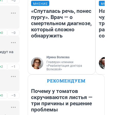
+1
–0
МНЕНИЕ
МНЕНИ
«Спуталась речь, понес
Насле
пургу». Врач — о
чудом
смертельном диагнозе,
транс
который сложно
разне
+0
–0
обнаружить
совет
идут на 
Ирина Волкова
Главврач клиники
«Реабилитация доктора
+2
–1
Волковой»
РЕКОМЕНДУЕМ
Почему у томатов
+0
–5
скручиваются листья —
три причины и решение
проблемы