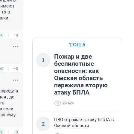
 шли в 
 имеют 
то в 
шки 
+0
–0
ТОП 5
Пожар и две
1
беспилотные
+0
–0
опасности: как
Омская область
пережила вторую
ароду, а 
атаку БПЛА
я , до 
ь 
29 425
а если 
нашему 
ПВО отражает атаку БПЛА в
2
Омской области
+0
–0