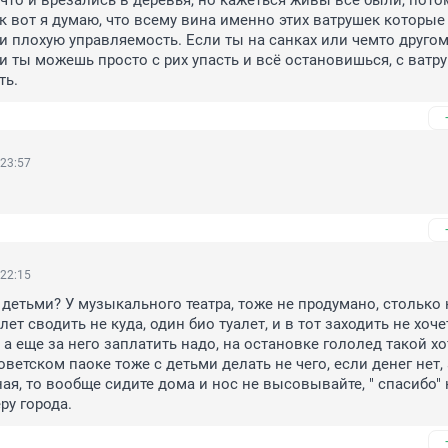
,что и врезались в деревья, но кажеться живы все были, потом
ак вот я думаю, что всему вина именно этих ватрушек которые
и плохую управляемость. Если ты на санках или чемто другом 
и ты можешь просто с рих упасть и всё остановишься, с ватру
ть.
 23:57
 22:15
 детьми? У музыкального театра, тоже не продумано, столько н
лет сводить не куда, один био туалет, и в тот заходить не хочетс
 а еще за него заплатить надо, на остановке гололед такой хот
оветском паоке тоже с детьми делать не чего, если денег нет, 
ая, то вообще сидите дома и нос не высовывайте, " спасибо" 
ру города.