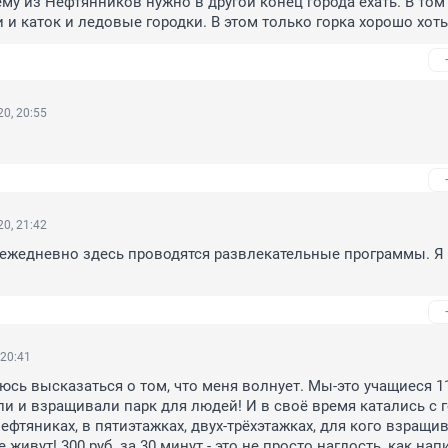
му из Нефтянников нужно в другой конец города ехать. В том г
 и каток и ледовые городки. В этом только горка хорошо хоть
0, 20:55
0, 21:42
ежедневно здесь проводятся развлекательные программы. Я у
 20:41
юсь высказаться о том, что меня волнует. Мы-это учащиеся 117
 и взращивали парк для людей! И в своё время катались с го
фтяниках, в пятиэтажках, двух-трёхэтажках, для кого взращив
е живут! 300 руб. за 30 минут - это не просто наглость, как напи