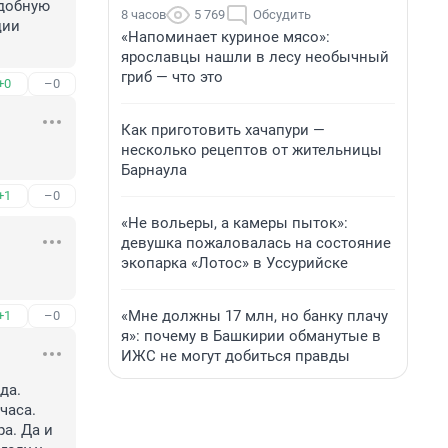
добную 
8 часов
5 769
Обсудить
ии 
«Напоминает куриное мясо»:
ярославцы нашли в лесу необычный
гриб — что это
+0
–0
Как приготовить хачапури —
несколько рецептов от жительницы
Барнаула
+1
–0
«Не вольеры, а камеры пыток»:
девушка пожаловалась на состояние
экопарка «Лотос» в Уссурийске
«Мне должны 17 млн, но банку плачу
+1
–0
я»: почему в Башкирии обманутые в
ИЖС не могут добиться правды
а. 
аса. 
а. Да и 