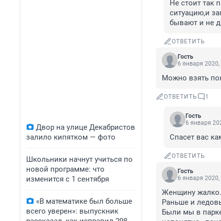
Не стоит так 
ситуацию,и за
бывают и не д
ОТВЕТИТЬ
Гость
6 января 2020,
Можно взять пок
ОТВЕТИТЬ
1
Гость
6 января 202
Двор на улице Декабристов
залило кипятком — фото
Спасет вас ка
ОТВЕТИТЬ
Школьники начнут учиться по
новой программе: что
Гость
изменится с 1 сентября
6 января 2020,
Женщину жалко. 
«В математике был больше
Раньше и ледовые
всего уверен»: выпускник
Были мы в парке 