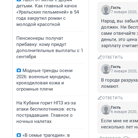
детьми. Как главный качок
Гость
«Уральских пельменей» в 54
7 января 2020,
года закрутил роман с
Народ, вы забыл
молодой красоткой
должен. Ни бесп
сами отвечайте 
Пенсионеры получат
деньги, это цена
прибавку: кому придут
зарплату считает
дополнительные выплаты с 1
сентября
ОТВЕТИТЬ
Гость
Модные тренды осени
7 января 2020,
2026: военные мундиры,
В городе разрух
крокодиловая кожа и
ломают.
огромные плечи
ОТВЕТИТЬ
На Кубани горит НПЗ из-за
Гость
атаки беспилотников: есть
6 января 2020,
пострадавшие. Главное о
Если мне не изм
ночных налетах
несколько лет н
«В семье трагедия»: в