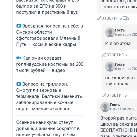
рассказал, как исправил 298
непонятно , поче
баллов за ЕГЭ на 300 и
Политеха и горки
поступил в престижный вуз
ОТВЕТИТЬ
2
Звездная полоса на небе: в
Гость
Омской области
6 января 202
сфотографировали Млечный
И я об этом!
Путь — космические кадры
ОТВЕТИТЬ
Как омич создает
голливудские костюмы за 200
Гость
6 января 202
тысяч рублей — видео
все каникулы 
три попала
Вопрос на триллион.
Смогут ли зерновые
ОТВЕТИТЬ
терминалы Балтики заменить
заблокированные южные
Гость
порты: мнение эксперта
6 января 2020,
Второй раз пыта
Осенние каникулы станут
школ высаживали
дольше, а зимние сократят в
БЕСПЛАТНО! В Не
новом учебном году: в чём
парк, олигархи н