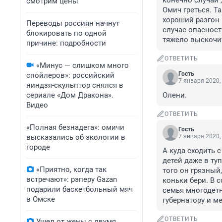
конечно случаи 
смотрим цены
Омич греться. Т
хороший разгон 
Переводы россиян начнут
случае опасност
блокировать по одной
тяжело выскочи
причине: подробности
ОТВЕТИТЬ
«Минус — слишком много
Гость
спойлеров»: российский
7 января 2020,
ниндзя-скульптор снялся в
сериале «Дом Дракона».
Олени.
Видео
ОТВЕТИТЬ
«Полная безнадега»: омичи
Гость
высказались об экологии в
7 января 2020,
городе
А куда сходить с
детей даже в туп
«Приятно, когда так
того он грязный,
встречают»: рэперу Gazan
коньки бери. В с
подарили баскетбольный мяч
семья многодетн
в Омске
губернатору и ме
ОТВЕТИТЬ
Ушел от жены с двумя