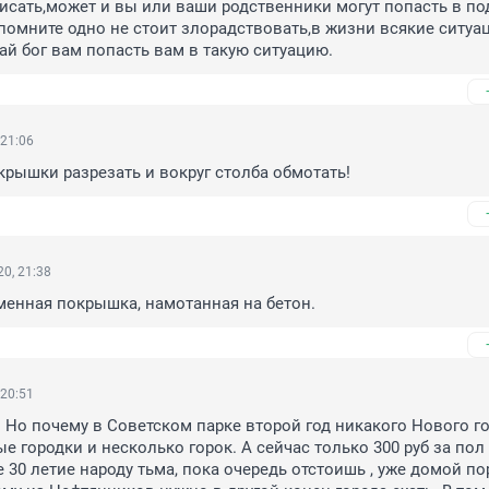
писать,может и вы или ваши родственники могут попасть в по
помните одно не стоит злорадствовать,в жизни всякие ситуац
ай бог вам попасть вам в такую ситуацию.
 21:06
рышки разрезать и вокруг столба обмотать!
0, 21:38
менная покрышка, намотанная на бетон.
 20:51
Но почему в Советском парке второй год никакого Нового год
 городки и несколько горок. А сейчас только 300 руб за пол ч
30 летие народу тьма, пока очередь отстоишь , уже домой пор