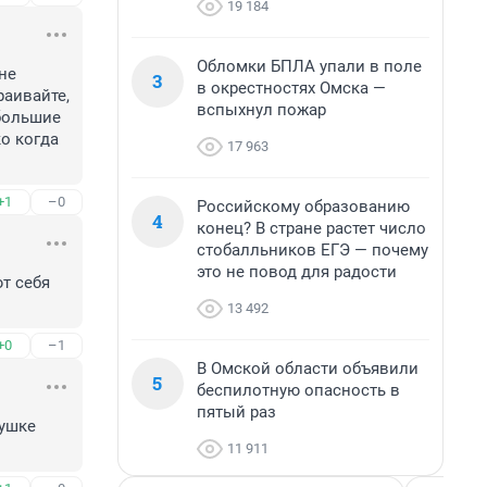
19 184
Обломки БПЛА упали в поле
е 
3
в окрестностях Омска —
аивайте, 
вспыхнул пожар
большие 
о когда 
17 963
+1
–0
Российскому образованию
4
конец? В стране растет число
стобалльников ЕГЭ — почему
это не повод для радости
т себя 
13 492
+0
–1
В Омской области объявили
5
беспилотную опасность в
пятый раз
ушке 
11 911