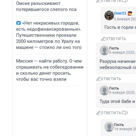
ОТВЕТИТЬ
1
Омске разыскивают
потерявшегося слепого пса
Олег23
6 января 202
«Нет некрасивых городов,
Гость в горле
есть недофинансированные».
Путешественники проехали
ОТВЕТИТЬ
2000 километров по Уралу на
машине — стоило ли оно того
Гость
6 января 2020,
Миссия — найти работу. О чем
Разруха начинает
спрашивать на собеседовании
небезопасный ск
и сколько денег просить,
чтобы вас точно взяли
ОТВЕТИТЬ
Гость
6 января 2020,
Туда этой бабе 
ОТВЕТИТЬ
1
Гость
16 января 20