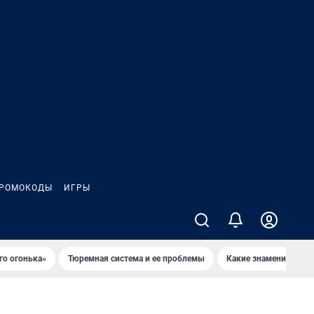
РОМОКОДЫ
ИГРЫ
го огонька»
Тюремная система и ее проблемы
Какие знаменитости 