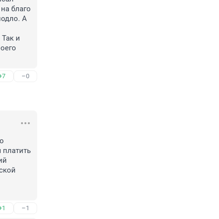
на благо 
одло. А 
Так и 
оего 
+7
–0
о 
 платить 
й 
кой 
+1
–1