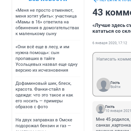
ПЕРЕЙТИ К ПУ
43 комм
«Меня не просто отменяют,
меня хотят убить»: участница
«Мамы в 16» ответила на
«Лучше здесь с
обвинения в домогательствах
кататься со ск
к маленькому сыну
6 января 2020, 17:12
«Они всё еще в лесу, и им
нужна помощь»: сын
пропавших в тайге
Усольцевых назвал еще одну
версию их исчезновения
Дофаминовый шик, блеск,
Гость
Войти
красота. Фанки-стайл в
одежде: что это такое и как
его носить — примеры
образов с фото
Гость
10 января 2021
Мне 45 родился,
На двух заправках в Омске
санках ,картонка
подорожал бензин и газ —