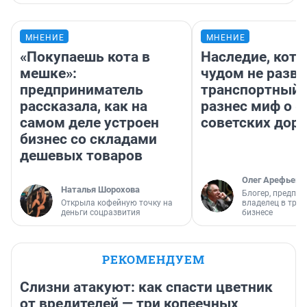
МНЕНИЕ
МНЕНИЕ
«Покупаешь кота в
Наследие, кото
мешке»:
чудом не разва
предприниматель
транспортный 
рассказала, как на
разнес миф о 
самом деле устроен
советских доро
бизнес со складами
дешевых товаров
Олег Арефьев
Наталья Шорохова
Блогер, предпри
Открыла кофейную точку на
владелец в тра
деньги соцразвития
бизнесе
РЕКОМЕНДУЕМ
Слизни атакуют: как спасти цветник
от вредителей — три копеечных