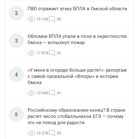
ПВО отражает атаку БПЛА в Омской области
2
19 106
90
Обломки БПЛА упали в поле в окрестностях
3
Омска — вспыхнул пожар
17 874
41
«У меня в огороде больше растет»: репортаж
4
с самой провальной «Флоры» в истории
Омска
13 545
41
Российскому образованию конец? В стране
5
растет число стобалльников ЕГЭ — почему
это не повод для радости
13 378
82