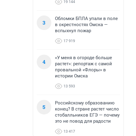
19 144
Обломки БПЛА упали в поле
3
в окрестностях Омска —
вспыхнул пожар
17 919
«У меня в огороде больше
4
растет»: репортаж с самой
провальной «Флоры» в
истории Омска
13 593
Российскому образованию
5
конец? В стране растет число
стобалльников ЕГЭ — почему
это не повод для радости
13 417