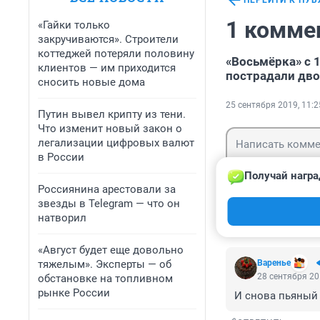
ПЕРЕЙТИ К ПУ
1 комме
«Гайки только
закручиваются». Строители
коттеджей потеряли половину
«Восьмёрка» с 
клиентов — им приходится
пострадали дв
сносить новые дома
25 сентября 2019, 11:2
Путин вывел крипту из тени.
Что изменит новый закон о
легализации цифровых валют
в России
Получай награ
Россиянина арестовали за
звезды в Telegram — что он
Гость
Войти
натворил
«Август будет еще довольно
тяжелым». Эксперты — об
Варенье
28 сентября 20
обстановке на топливном
рынке России
И снова пьяный 