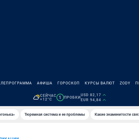
ЕЛЕПРОГРАММА
АФИША
ГОРОСКОП
КУРСЫ ВАЛЮТ
ZODY
П
USD 82,17
СЕЙЧАС
1
ПРОБКИ
+12°C
EUR 94,84
огонька»
Тюремная система и ее проблемы
Какие знаменитости свя