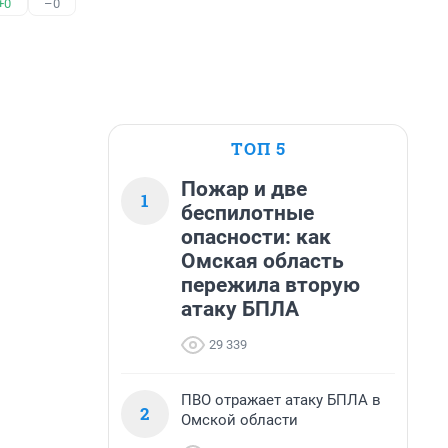
+0
–0
ТОП 5
Пожар и две
1
беспилотные
опасности: как
Омская область
пережила вторую
атаку БПЛА
29 339
ПВО отражает атаку БПЛА в
2
Омской области