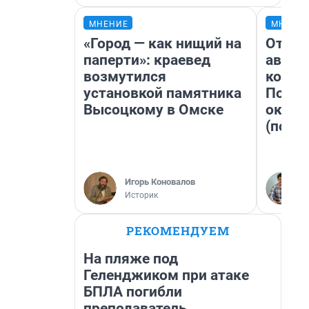
МНЕНИЕ
МНЕНИ
«Город — как нищий на
От су
паперти»: краевед
автоб
возмутился
конди
установкой памятника
Почем
Высоцкому в Омске
оказа
(почти
Игорь Коновалов
Историк
РЕКОМЕНДУЕМ
На пляже под
Геленджиком при атаке
БПЛА погибли
преподаватель