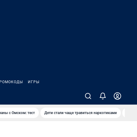
РОМОКОДЫ
ИГРЫ
заны с Омском: тест
Дети стали чаще травиться наркотиками
Появя