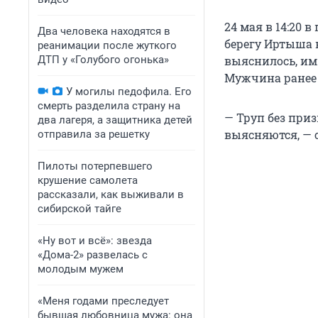
24 мая в 14:20
Два человека находятся в
берегу Иртыша 
реанимации после жуткого
ДТП у «Голубого огонька»
выяснилось, им
Мужчина ранее 
У могилы педофила. Его
смерть разделила страну на
— Труп без при
два лагеря, а защитника детей
выясняются, — 
отправила за решетку
Пилоты потерпевшего
крушение самолета
рассказали, как выживали в
сибирской тайге
«Ну вот и всё»: звезда
«Дома-2» развелась с
молодым мужем
«Меня годами преследует
бывшая любовница мужа: она