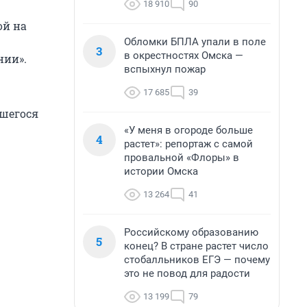
18 910
90
ой на
Обломки БПЛА упали в поле
3
в окрестностях Омска —
нии».
вспыхнул пожар
17 685
39
вшегося
«У меня в огороде больше
4
растет»: репортаж с самой
провальной «Флоры» в
истории Омска
13 264
41
Российскому образованию
5
конец? В стране растет число
стобалльников ЕГЭ — почему
это не повод для радости
13 199
79