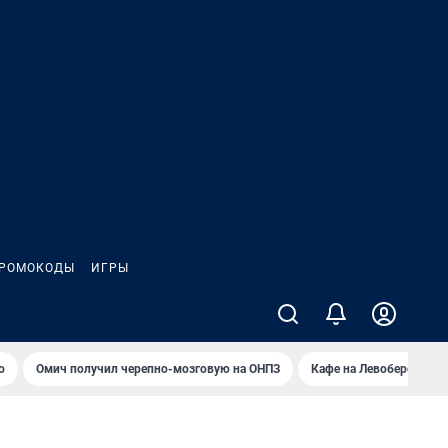
РОМОКОДЫ
ИГРЫ
о
Омич получил черепно-мозговую на ОНПЗ
Кафе на Левобережье в