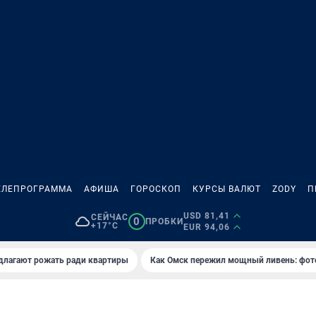
ЕЛЕПРОГРАММА
АФИША
ГОРОСКОП
КУРСЫ ВАЛЮТ
ZODY
П
USD 81,41
СЕЙЧАС
0
ПРОБКИ
+17°C
EUR 94,06
длагают рожать ради квартиры
Как Омск пережил мощный ливень: фот