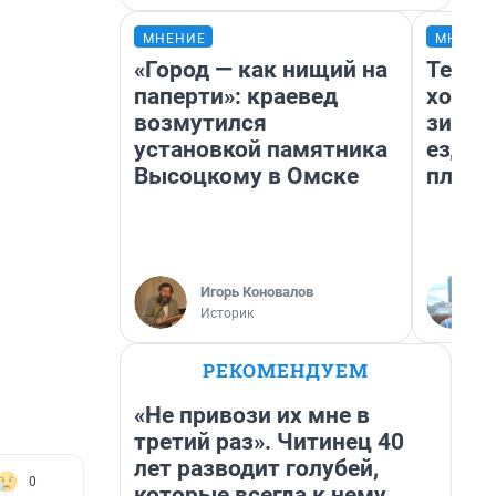
МНЕНИЕ
МНЕНИ
«Город — как нищий на
Тепло
паперти»: краевед
холод
возмутился
зимой
установкой памятника
ездит
Высоцкому в Омске
плюсы
Игорь Коновалов
Историк
РЕКОМЕНДУЕМ
«Не привози их мне в
третий раз». Читинец 40
лет разводит голубей,
0
которые всегда к нему