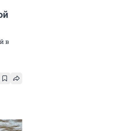
ой
й в