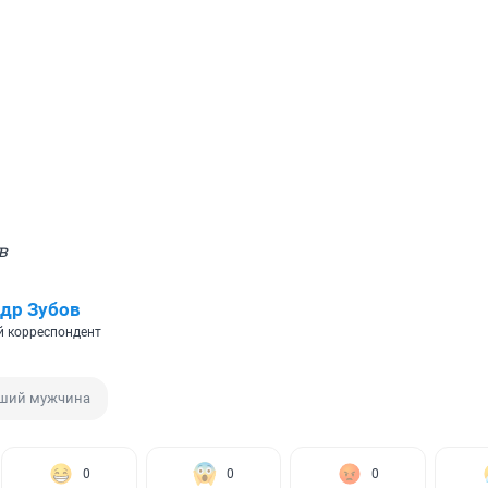
в
др Зубов
 корреспондент
вший мужчина
0
0
0