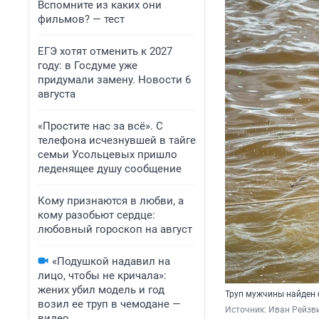
Вспомните из каких они
фильмов? — тест
ЕГЭ хотят отменить к 2027
году: в Госдуме уже
придумали замену. Новости 6
августа
«Простите нас за всё». С
телефона исчезнувшей в тайге
семьи Усольцевых пришло
леденящее душу сообщение
Кому признаются в любви, а
кому разобьют сердце:
любовный гороскоп на август
«Подушкой надавил на
лицо, чтобы не кричала»:
жених убил модель и год
Труп мужчины найден 
возил ее труп в чемодане —
Источник: 
Иван Рейзв
видео