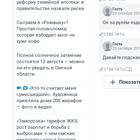
реформу семейной ипотеки: в
правительстве назвали риски
Гость
20 октября 201
Сыграем в «Ромашку»?
Он за рулём езд
Простая головоломка,
которая взбодрит мозг не
ОТВЕТИТЬ
хуже кофе
Гость
20 октября 201
Полное солнечное затмение
Давайте подскаж
состоится 12 августа — можно
ли его увидеть в Омской
ОТВЕТИТЬ
3
области
Показат
«Кто-то считает меня
сумасшедшей». Художница
приютила дома 200 жирафов
— фото и видео
«Заморозка» тарифов ЖКХ,
рост зарплат и борьба с
выбросами: с чем омские
кандидаты идут в Госдуму