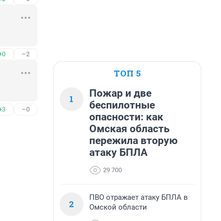
+0
–2
ТОП 5
Пожар и две
1
беспилотные
+3
–0
опасности: как
Омская область
пережила вторую
атаку БПЛА
29 700
ПВО отражает атаку БПЛА в
2
Омской области