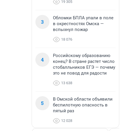
19 305
Обломки БПЛА упали в поле
3
в окрестностях Омска —
вспыхнул пожар
18 076
Российскому образованию
4
конец? В стране растет число
стобалльников ЕГЭ — почему
это не повод для радости
13 638
В Омской области объявили
5
беспилотную опасность в
пятый раз
12 028