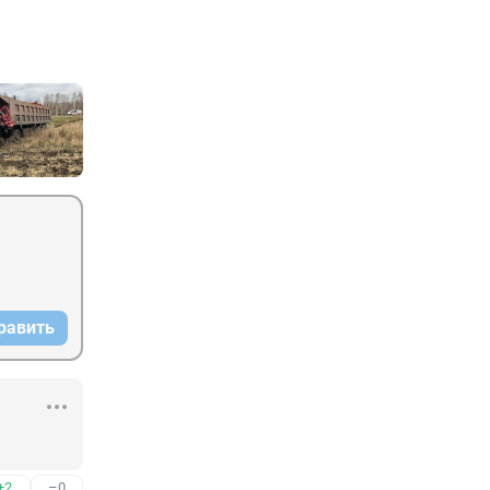
равить
+2
–0