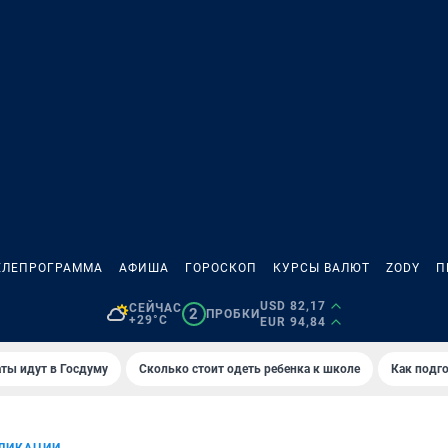
ЕЛЕПРОГРАММА
АФИША
ГОРОСКОП
КУРСЫ ВАЛЮТ
ZODY
П
USD 82,17
СЕЙЧАС
2
ПРОБКИ
+29°C
EUR 94,84
ты идут в Госдуму
Сколько стоит одеть ребенка к школе
Как подго