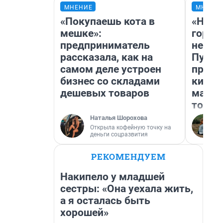
МНЕНИЕ
МНЕНИ
«Покупаешь кота в
«Нет 
мешке»:
городо
предприниматель
недоф
рассказала, как на
Путеш
самом деле устроен
проех
бизнес со складами
килом
дешевых товаров
машин
того
Наталья Шорохова
Открыла кофейную точку на
деньги соцразвития
РЕКОМЕНДУЕМ
Накипело у младшей
сестры: «Она уехала жить,
а я осталась быть
хорошей»