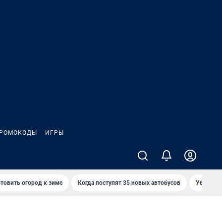
РОМОКОДЫ
ИГРЫ
товить огород к зиме
Когда поступят 35 новых автобусов
Убийца р