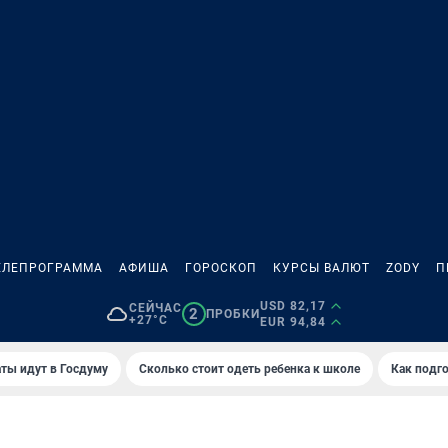
ЕЛЕПРОГРАММА
АФИША
ГОРОСКОП
КУРСЫ ВАЛЮТ
ZODY
П
USD 82,17
СЕЙЧАС
2
ПРОБКИ
+27°C
EUR 94,84
ты идут в Госдуму
Сколько стоит одеть ребенка к школе
Как подго