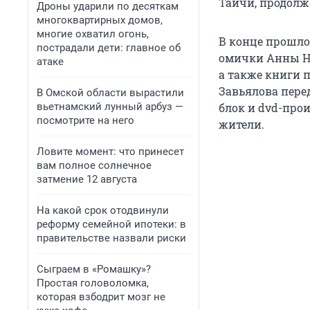
Тайчи, продолжа
Дроны ударили по десяткам
многоквартирных домов,
многие охватил огонь,
В конце прошло
пострадали дети: главное об
омички Анны Но
атаке
а также книги 
Завьялова пере
В Омской области вырастили
вьетнамский лунный арбуз —
блок и dvd-про
посмотрите на него
жители.
Ловите момент: что принесет
вам полное солнечное
затмение 12 августа
На какой срок отодвинули
реформу семейной ипотеки: в
правительстве назвали риски
Сыграем в «Ромашку»?
Простая головоломка,
которая взбодрит мозг не