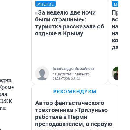
МНЕНИЕ
МНЕНИ
«За неделю две ночи
Прода
были страшные»:
возьм
туристка рассказала об
нам г
отдыхе в Крыму
налог
косне
даже 
Александра Исмайлова
заместитель главного
редактора 63.RU
едии,
 Кроме
РЕКОМЕНДУЕМ
для
.ОМСК
Автор фантастического
еки
трехтомника «Трилунье»
работала в Перми
преподавателем, а первую