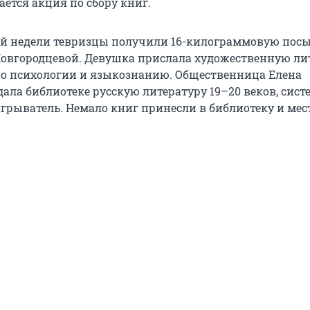
ется акция по сбору книг.
й недели тевризцы получили 16-килограммовую посы
вгородцевой. Девушка прислала художественную лит
по психологии и языкознанию. Общественница Елена
дала библиотеке русскую литературу 19–20 веков, сис
игрыватель. Немало книг принесли в библиотеку и ме