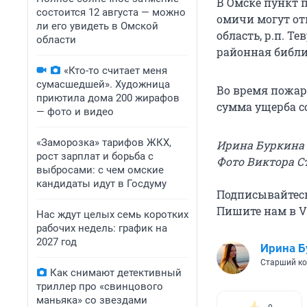
В Омске пункт 
состоится 12 августа — можно
омичи могут отп
ли его увидеть в Омской
область, р.п. Т
области
районная библи
«Кто-то считает меня
сумасшедшей». Художница
Во время пожара
приютила дома 200 жирафов
сумма ущерба с
— фото и видео
«Заморозка» тарифов ЖКХ,
Ирина Буркина
рост зарплат и борьба с
Фото Виктора С
выбросами: с чем омские
кандидаты идут в Госдуму
Подписывайтес
Пишите нам в Vi
Нас ждут целых семь коротких
рабочих недель: график на
2027 год
Ирина Б
Старший ко
Как снимают детективный
триллер про «свинцового
маньяка» со звездами