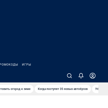
РОМОКОДЫ
ИГРЫ
товить огород к зиме
Когда поступят 35 новых автобусов
Убийца р