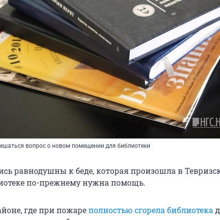
 решаться вопрос о новом помещении для библиотеки
ись равнодушны к беде, которая произошла в Тевризс
лиотеке по-прежнему нужна помощь.
айоне, где при пожаре
полностью сгорела библиотека
д