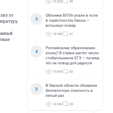
19 323
90
лку от
Обломки БПЛА упали в поле
3
в окрестностях Омска —
ературу,
вспыхнул пожар
темный
18 095
41
стные
Российскому образованию
4
конец? В стране растет число
стобалльников ЕГЭ — почему
это не повод для радости
13 665
82
В Омской области объявили
5
беспилотную опасность в
пятый раз
12 043
33