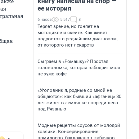
книгу написала на спор —
Также
ее история
кая
нтральная
6 часов
5 517
8
Теряет зрение, но гоняет на
мотоцикле и скейте. Как живет
подросток с редчайшим диагнозом,
общая
от которого нет лекарств
Сыграем в «Ромашку»? Простая
головоломка, которая взбодрит мозг
не хуже кофе
«Уголовник я, родные со мной не
общаются»: как бывший «афганец» 30
лет живет в землянке посреди леса
под Рязанью
Модные рецепты соусов от молодой
хозяйки. Консервирование
помидоров, баклажанов, кабачков