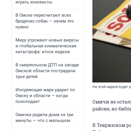
играть хоккеисты
В Омске пересчитают всех
бродячих собак — зачем это
нужно
Миру угрожают новые вирусы
и глобальная климатическая
катастрофа: итоги недели
В смертельном ДТП на западе
Омской области пострадали
трое детей
На этой неделе будет
Изнуряющая жара ударит по
Омску и области — когда
Омичи не остал
похолодает
районе, но биб
Омичка родила дома за три
минуты — что с малышом
В Тевризском р