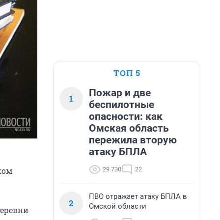
ТОП 5
Пожар и две
1
беспилотные
опасности: как
Омская область
пережила вторую
атаку БПЛА
29 730
22
ком
ПВО отражает атаку БПЛА в
2
Омской области
еревни