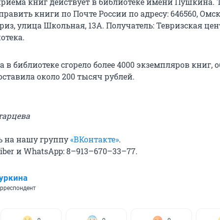
приема книг действует в библиотеке имени Пушкина. 
равить книги по Почте России по адресу: 646560, Омс
евриз, улица Школьная, 13А. Получатель: Тевризская це
отека.
 в библиотеке сгорело более 4000 экземпляров книг, 
оставила около 200 тысяч рублей.
тарцева
ь на нашу группу
«ВКонтакте»
.
ber и WhatsApp: 8–913–670–33–77.
уркина
рреспондент