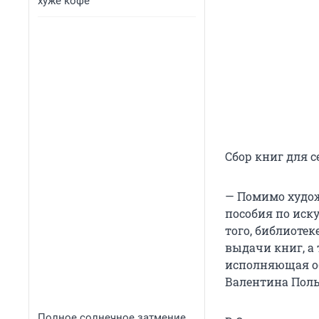
хуже кофе
Сбор книг для 
— Помимо худож
пособия по иску
того, библиотек
выдачи книг, а
исполняющая об
Валентина Поль
Полное солнечное затмение